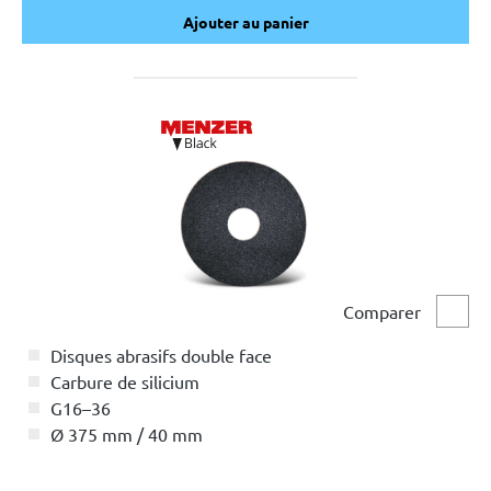
Ajouter au panier
Ajouter au panier
Comparer
Comp
Disques abrasifs double face
Carbure de silicium
G16–36
Ø 375 mm / 40 mm