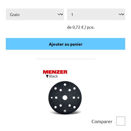
de 0,72 € / pce.
Ajouter au panier
Ajouter au panier
Comparer
Comp