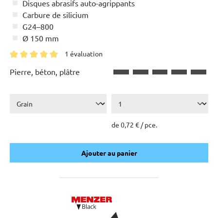
Disques abrasifs auto-agrippants
Carbure de silicium
G24–800
Ø 150 mm
1 évaluation
Note moyenne de 5 sur 5 étoiles
Pierre, béton, plâtre
de 0,72 € / pce.
Ajouter au panier
Ajouter au panier