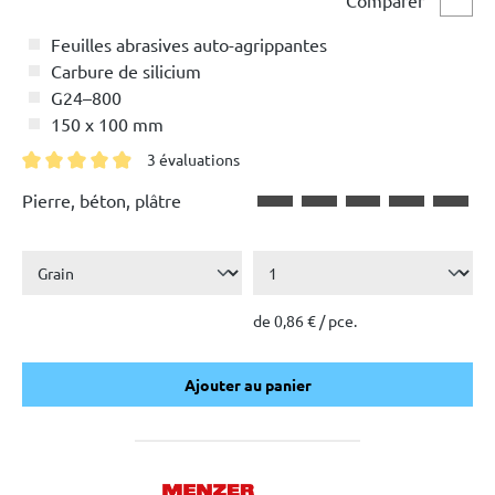
Comp
Feuilles abrasives auto-agrippantes
Carbure de silicium
G24–800
150 x 100 mm
3 évaluations
Note moyenne de 4.9 sur 5 étoiles
Pierre, béton, plâtre
de 0,86 € / pce.
Ajouter au panier
Ajouter au panier