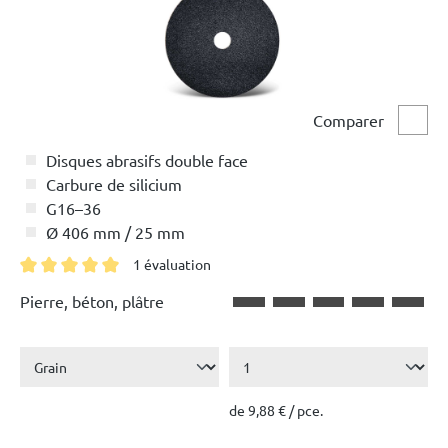
Comparer
Comp
Disques abrasifs double face
Carbure de silicium
G16–36
Ø 406 mm / 25 mm
1 évaluation
Note moyenne de 5 sur 5 étoiles
Pierre, béton, plâtre
de 9,88 € / pce.