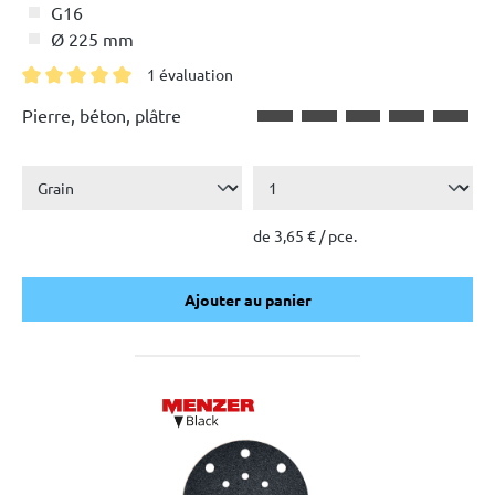
G16
Ø 225 mm
1 évaluation
Note moyenne de 5 sur 5 étoiles
Pierre, béton, plâtre
de 3,65 € / pce.
Ajouter au panier
Ajouter au panier