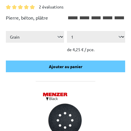
2 évaluations
Note moyenne de 5 sur 5 étoiles
Pierre, béton, plâtre
de 4,25 € / pce.
Ajouter au panier
Ajouter au panier