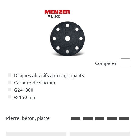
Comparer
Comp
Disques abrasifs auto-agrippants
Carbure de silicium
G24–800
Ø 150 mm
Pierre, béton, plâtre