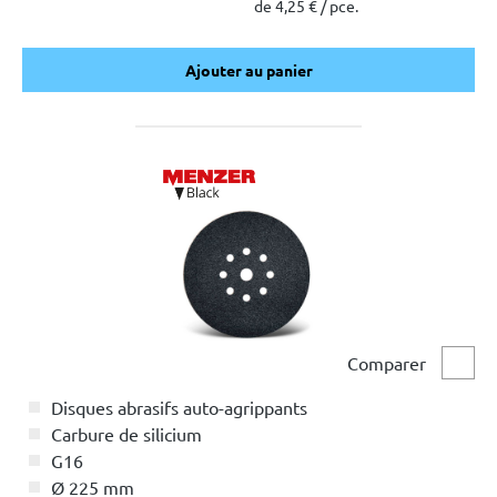
de 4,25 € / pce.
Ajouter au panier
Ajouter au panier
Comparer
Comp
Disques abrasifs auto-agrippants
Carbure de silicium
G16
Ø 225 mm