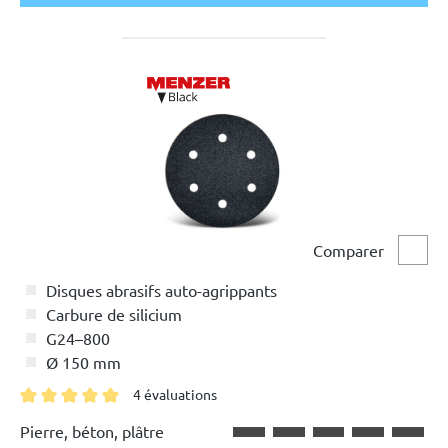
Comparer
Comp
Disques abrasifs auto-agrippants
Carbure de silicium
G24–800
Ø 150 mm
4 évaluations
Note moyenne de 5 sur 5 étoiles
Pierre, béton, plâtre