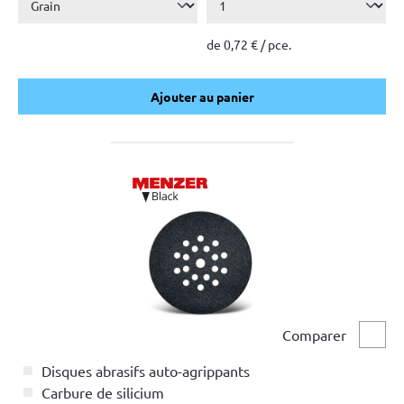
de 0,72 € / pce.
Ajouter au panier
Ajouter au panier
Comparer
Comp
Disques abrasifs auto-agrippants
Carbure de silicium