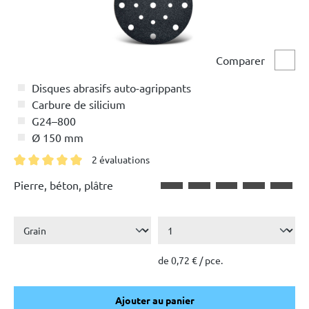
Comparer
Comp
Disques abrasifs auto-agrippants
Carbure de silicium
G24–800
Ø 150 mm
2 évaluations
Note moyenne de 5 sur 5 étoiles
Pierre, béton, plâtre
de 0,72 € / pce.
Ajouter au panier
Ajouter au panier