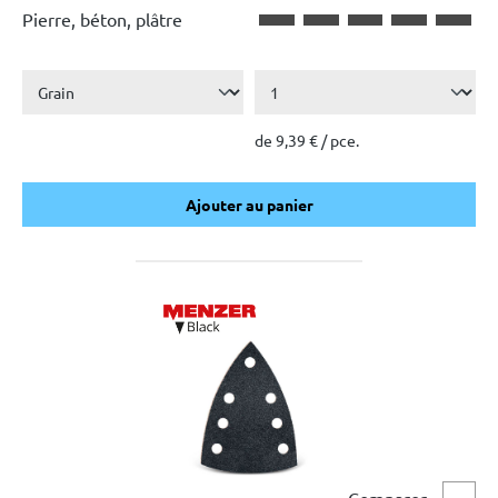
Pierre, béton, plâtre
de 9,39 € / pce.
Ajouter au panier
Ajouter au panier
Comparer