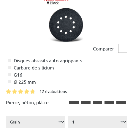
Comparer
Comp
Disques abrasifs auto-agrippants
Carbure de silicium
G16
Ø 225 mm
12 évaluations
Note moyenne de 4.7 sur 5 étoiles
Pierre, béton, plâtre