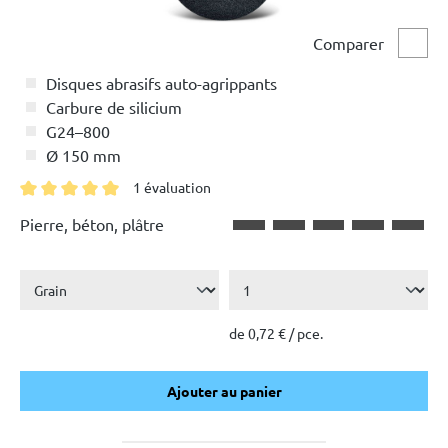
Comparer
Comp
Disques abrasifs auto-agrippants
Carbure de silicium
G24–800
Ø 150 mm
1 évaluation
Note moyenne de 5 sur 5 étoiles
Pierre, béton, plâtre
de 0,72 € / pce.
Ajouter au panier
Ajouter au panier