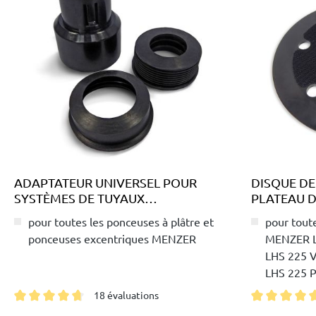
ADAPTATEUR UNIVERSEL POUR
DISQUE D
SYSTÈMES DE TUYAUX
PLATEAU 
D'ASPIRATION Ø 27-50 MM
(225 MM)
pour toutes les ponceuses à plâtre et
pour toute
ponceuses excentriques MENZER
MENZER L
LHS 225 V
LHS 225 
TBS 225 /
18 évaluations
TSW 225 
Note moyenne de 4.6 sur 5 étoiles
Note moyenne