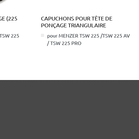
E (225
CAPUCHONS POUR TÊTE DE
PONÇAGE TRIANGULAIRE
 TSW 225
pour MENZER TSW 225 /TSW 225 AV
/ TSW 225 PRO
19,44 €
7,86 €
(19,44 € / pce.)
Contenu : 1 pce.
(7,86 € / pce.)
Détails