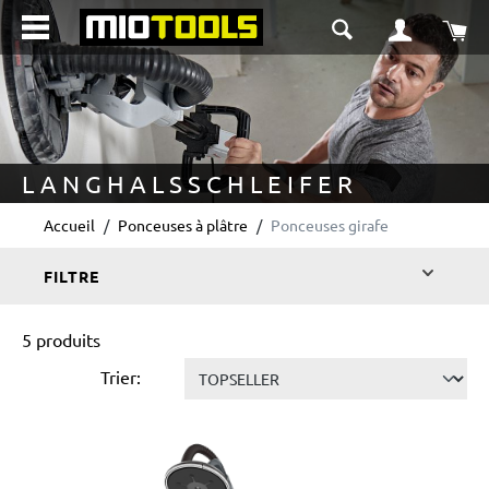
tenu principal
Le 
LANGHALS
SCHLEIFER
Accueil
Ponceuses à plâtre
Ponceuses girafe
FILTRE
5 produits
Trier: