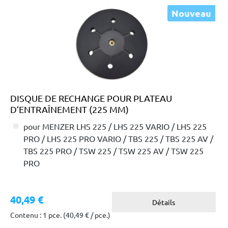
Nouveau
DISQUE DE RECHANGE POUR PLATEAU
D’ENTRAÎNEMENT (225 MM)
pour MENZER LHS 225 / LHS 225 VARIO / LHS 225
PRO / LHS 225 PRO VARIO / TBS 225 / TBS 225 AV /
TBS 225 PRO / TSW 225 / TSW 225 AV / TSW 225
PRO
40,49 €
Détails
Contenu : 1 pce.
(40,49 € / pce.)