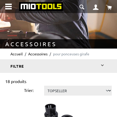
tenu principal
Le 
ACCESSOIRES
Accueil
Accessoires
pour ponceuses girafe
FILTRE
18 produits
Trier: