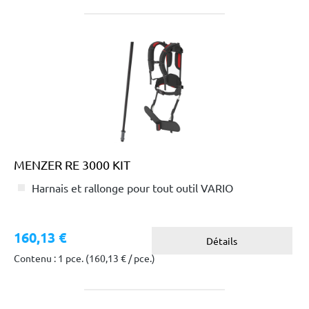
MENZER RE 3000 KIT
Harnais et rallonge pour tout outil VARIO
160,13 €
Détails
Contenu : 1 pce.
(160,13 € / pce.)