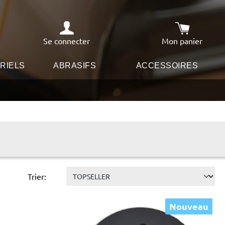
Se connecter
Mon panier
Le panier co
RIELS
ABRASIFS
ACCESSOIRES
Trier:
Nouveau