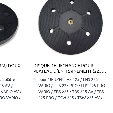
MM) DOUX
DISQUE DE RECHANGE POUR
PLATEAU D’ENTRAÎNEMENT (225
MM)
 à plâtre
pour MENZER LHS 225 / LHS 225
25 AV /
VARIO / LHS 225 PRO / LHS 225 PRO
 VARIO AV /
VARIO / TBS 225 / TBS 225 AV / TBS
PRO VARIO /
225 PRO / TSW 225 / TSW 225 AV /
BS 225 PRO /
TSW 225 PRO
toiles