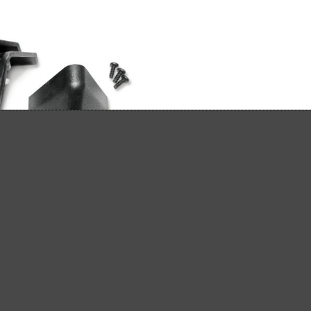
S POUR TÊTE DE
TRIANGULAIRE
ZER TSW 225 /TSW 225 AV
5 PRO