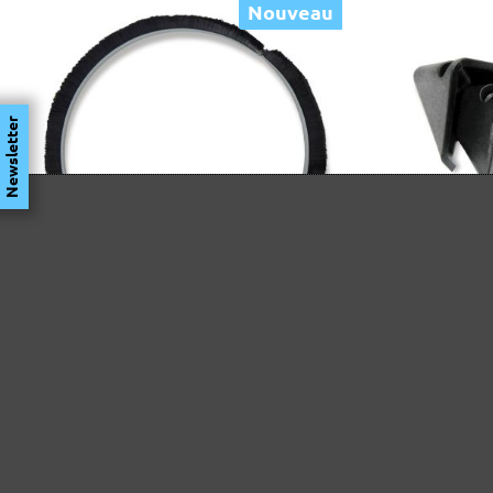
Nouveau
Newsletter
COURONNE DE BROSSAGE (225
CAPUCHON
MM) 1-PIÈCE
PONÇAGE 
pour MENZER TSW 225 / TSW 225
pour MEN
PRO / TSW 225 AV
/ TSW 22