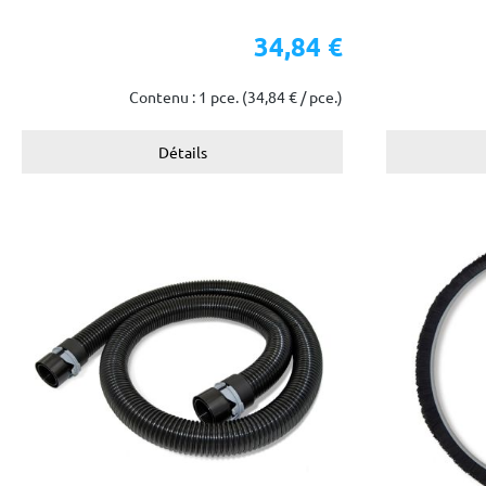
34,84 €
Contenu : 1 pce.
(34,84 € / pce.)
Détails