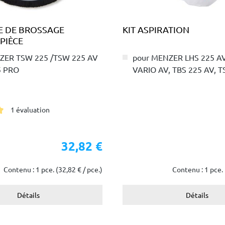
 DE BROSSAGE
KIT ASPIRATION
PIÈCE
ZER TSW 225 /TSW 225 AV
pour MENZER LHS 225 AV
5 PRO
VARIO AV, TBS 225 AV, 
1 évaluation
 de 5 sur 5 étoiles
32,82 €
Contenu : 1 pce.
(32,82 € / pce.)
Contenu : 1 pce.
Détails
Détails