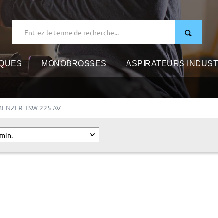
IQUES
MONOBROSSES
ASPIRATEURS INDUST
ENZER TSW 225 AV
 min.