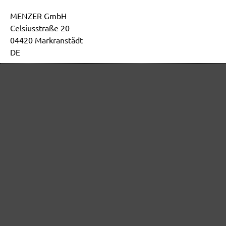
MENZER GmbH
Celsiusstraße 20
04420 Markranstädt
DE
info@menzer-tools.com
Sécurité des produits :
Pour les consignes de sécurité, veuillez consulter le
mode d'emploi de l'appareil
Paiement 100% securise
Livraison à prix avantageux
Livraison rapide
Retour de marchandise