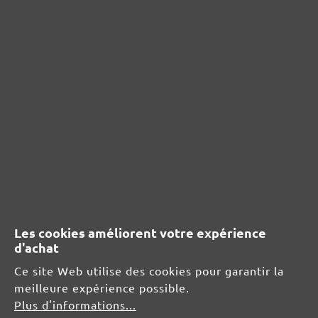
Ponceuses à plâtre compacte
PONCEUSES EXCENTRIQUES
ASPIRATEURS INDUSTRIELS
ABRASIFS
Ponceuses delta et multifonctions
Ponceuses vibrantes
Cales à poncer
Monobrosses
Ponceuses à plâtre
Ponceuses excentriques
SOLUTIONS SANS POUSSIÈRE
Les cookies améliorent votre expérience
d'achat
PAPIER DE VERRE
Ce site Web utilise des cookies pour garantir la
Disques abrasifs
Bandes abrasives
meilleure expérience possible.
Mailles abrasives
Plus d'informations...
Feuilles abrasives