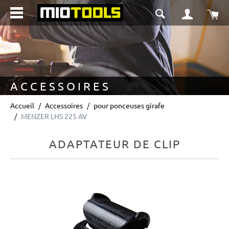
tenu principal
Le 
ACCESSOIRES
Accueil
Accessoires
pour ponceuses girafe
MENZER LHS 225 AV
ADAPTATEUR DE CLIP
Ignorer la galerie d'images