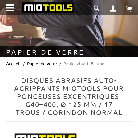
tenu principal
Le 
PAPIER DE VERRE
Accueil
Papier de Verre
Papier abrasif Festool
DISQUES ABRASIFS AUTO-
AGRIPPANTS MIOTOOLS POUR
PONCEUSES EXCENTRIQUES,
G40–400, Ø 125 MM / 17
TROUS / CORINDON NORMAL
Ignorer la galerie d'images