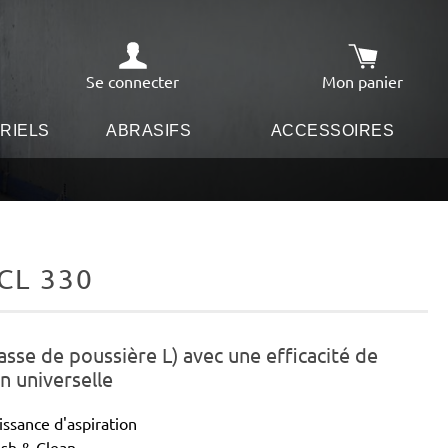
Se connecter
Mon panier
Le panier co
RIELS
ABRASIFS
ACCESSOIRES
CL 330
lasse de poussière L) avec une efficacité de
on universelle
ssance d'aspiration
ush & Clean