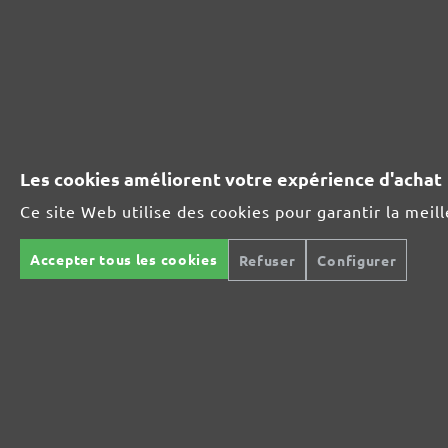
Chaux, plâtre
Poussière de bois et de
fibres
Ciment, béton, chape,
mastic
Les cookies améliorent votre expérience d'achat
Colle à carrelage
Ce site Web utilise des cookies pour garantir la meil
Sable, galets
Accepter tous les cookies
Refuser
Configurer
(contenant du quartz)
Vernis, peintures
Poussières
cancérigènes et
pathogènes