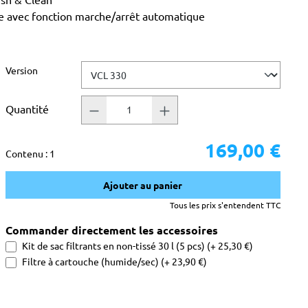
rée avec fonction marche/arrêt automatique
Sélectionnez
Version
Quantité
169,00 €
Contenu :
1
Ajouter au panier
Tous les prix s'entendent TTC
Commander directement les accessoires
Kit de sac filtrants en non-tissé 30 l (5 pcs) (+ 25,30 €)
Filtre à cartouche (humide/sec) (+ 23,90 €)