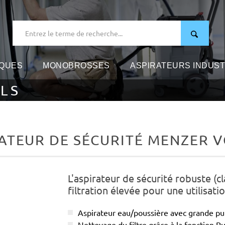
IQUES
MONOBROSSES
ASPIRATEURS INDUST
ELS
ATEUR DE SÉCURITÉ MENZER V
L'aspirateur de sécurité robuste (c
filtration élevée pour une utilisati
Aspirateur eau/poussière avec grande pui
Nettoyage du filtre grâce à la fonction P