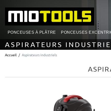
echerche
Passer à la navigation principale
PONCEUSES À PLÂTRE
PONCEUSES EXCENTR
ASPIRATEURS INDUSTRI
Accueil
Aspirateurs industriels
ASPIR
Ignorer la galerie d'images