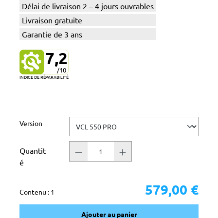
Délai de livraison 2 – 4 jours ouvrables
Livraison gratuite
Garantie de 3 ans
7,2
/10
INDICE DE RÉPARABILITÉ
Sélectionnez
Version
Quantit
é
579,00 €
Contenu :
1
Ajouter au panier