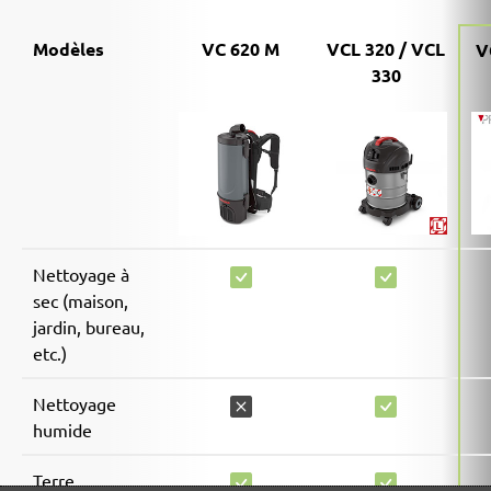
Modèles
VC 620 M
VCL 320 / VCL
V
330
Nettoyage à
sec (maison,
jardin, bureau,
etc.)
Nettoyage
humide
Terre,