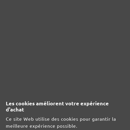
Rédiger un avis
Afficher les évaluations uniquement dans la langue actuelle.
Aucun avis n'a été trouvé. Partagez vos idées
avec d'autres personnes.
RESSOURCES DE SÉCURITÉ ET DE
Les cookies améliorent votre expérience
PRODUITS
d'achat
Informations du fabricant :
Ce site Web utilise des cookies pour garantir la
meilleure expérience possible.