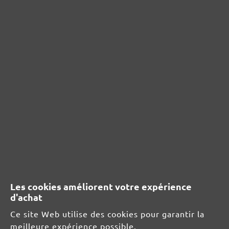
G40–400
230 x 115 mm
Plâtre, enduit
Peinture, vernis
Bois
Matière plastique
de 1,88 € / pce.
Ajouter au panier
Ajouter au panier
Les cookies améliorent votre expérience
d'achat
Ce site Web utilise des cookies pour garantir la
meilleure expérience possible.