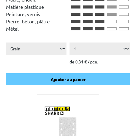
Matière plastique
Peinture, vernis
Pierre, béton, plâtre
Métal
de 0,31 € / pce.
Ajouter au panier
Ajouter au panier