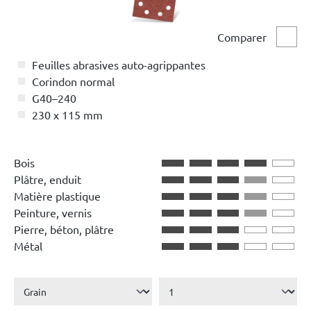
Comparer
Comp
Feuilles abrasives auto-agrippantes
Corindon normal
G40–240
230 x 115 mm
Bois
Plâtre, enduit
Matière plastique
Peinture, vernis
Pierre, béton, plâtre
Métal