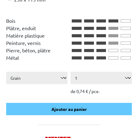
Bois
Plâtre, enduit
Matière plastique
Peinture, vernis
Pierre, béton, plâtre
Métal
de 0,74 € / pce.
Ajouter au panier
Ajouter au panier