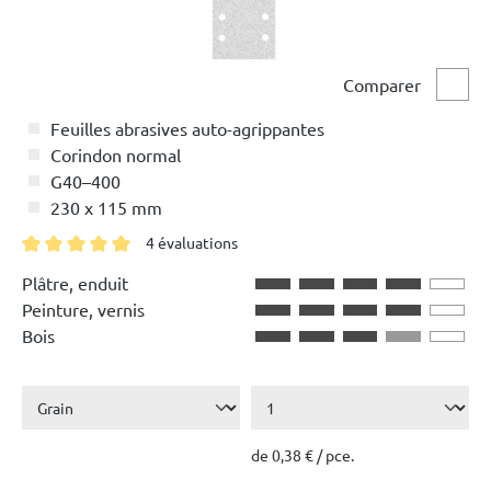
Comparer
Comp
Feuilles abrasives auto-agrippantes
Corindon normal
G40–400
230 x 115 mm
4 évaluations
Note moyenne de 5 sur 5 étoiles
Plâtre, enduit
Peinture, vernis
Bois
de 0,38 € / pce.