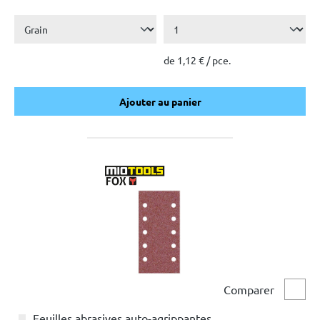
de 1,12 € / pce.
Ajouter au panier
Ajouter au panier
Comparer
Comp
Feuilles abrasives auto-agrippantes