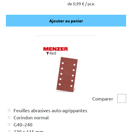
de 0,99 € / pce.
Ajouter au panier
Ajouter au panier
Comparer
Comp
Feuilles abrasives auto-agrippantes
Corindon normal
G40–240
230 x 115 mm