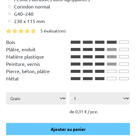
Corindon normal
G40–240
230 x 115 mm
5 évaluations
Note moyenne de 4.8 sur 5 étoiles
Bois
Plâtre, enduit
Matière plastique
Peinture, vernis
Pierre, béton, plâtre
Métal
de 0,31 € / pce.
Ajouter au panier
Ajouter au panier