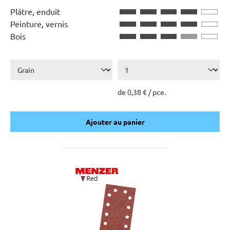
Plâtre, enduit
Peinture, vernis
Bois
de 0,38 € / pce.
Ajouter au panier
Ajouter au panier