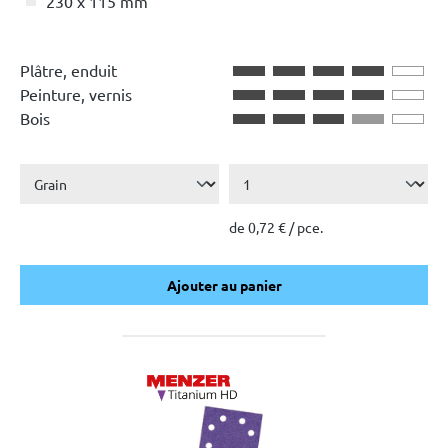
230 x 115 mm
Plâtre, enduit
Peinture, vernis
Bois
de 0,72 € / pce.
Ajouter au panier
Ajouter au panier