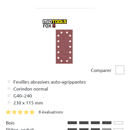
Comparer
Comp
Feuilles abrasives auto-agrippantes
Corindon normal
G40–240
230 x 115 mm
8 évaluations
Note moyenne de 4.8 sur 5 étoiles
Bois
Plâtre, enduit