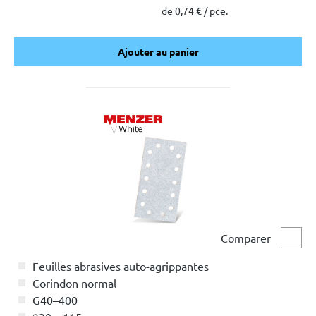
de 0,74 € / pce.
Ajouter au panier
Ajouter au panier
Comparer
Comp
Feuilles abrasives auto-agrippantes
Corindon normal
G40–400