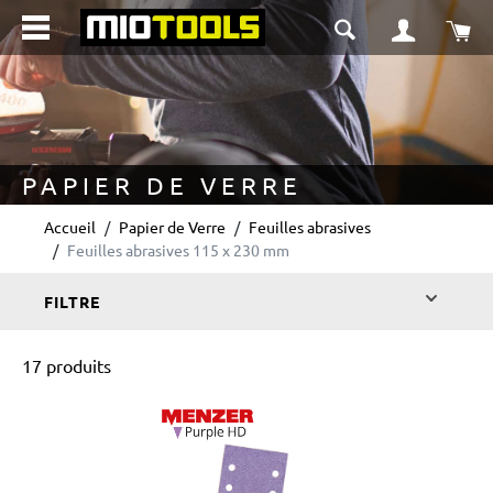
tenu principal
Le 
PAPIER DE VERRE
Accueil
Papier de Verre
Feuilles abrasives
Feuilles abrasives 115 x 230 mm
FILTRE
17 produits