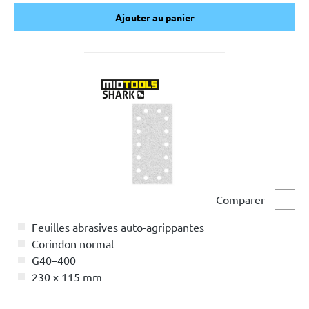
Ajouter au panier
Ajouter au panier
Comparer
Comp
Feuilles abrasives auto-agrippantes
Corindon normal
G40–400
230 x 115 mm