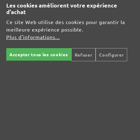
Ponceuses excentriques
Les cookies améliorent votre expérience
d'achat
SOLUTIONS SANS POUSSIÈRE
Ce site Web utilise des cookies pour garantir la
meilleure expérience possible.
PAPIER DE VERRE
Plus d'informations...
Disques abrasifs
Bandes abrasives
Mailles abrasives
Accepter tous les cookies
Refuser
Configurer
Feuilles abrasives
Abrasifs non-Tissés
Pads abrasifs
MIOTOOLS INTERNATIONAL
DE
UK
IT