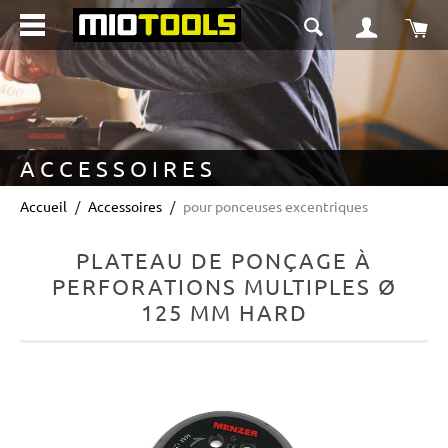
tenu principal
Le 
ACCESSOIRES
Accueil
Accessoires
pour ponceuses excentriques
PLATEAU DE PONÇAGE À
PERFORATIONS MULTIPLES Ø
125 MM HARD
Ignorer la galerie d'images