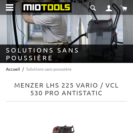
tenu principal
Le 
SOLUTIONS SANS
POUSSIÈRE
Accueil
Solutions sans poussière
MENZER LHS 225 VARIO / VCL
530 PRO ANTISTATIC
Ignorer la galerie d'images