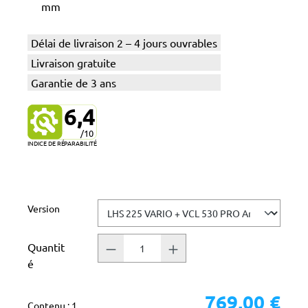
mm
Délai de livraison 2 – 4 jours ouvrables
Livraison gratuite
Garantie de 3 ans
6,4
/10
INDICE DE RÉPARABILITÉ
Sélectionnez
Version
Quantit
é
769,00 €
Contenu :
1