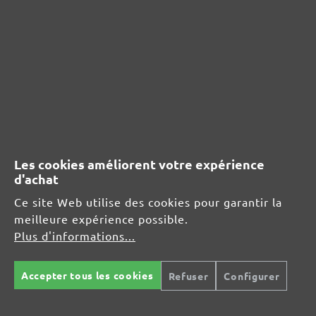
Rédiger un avis
Afficher les évaluations uniquement dans la langue actuelle.
Aucun avis n'a été trouvé. Partagez vos idées
avec d'autres personnes.
Les cookies améliorent votre expérience
d'achat
Ce site Web utilise des cookies pour garantir la
meilleure expérience possible.
RESSOURCES DE SÉCURITÉ ET DE
Plus d'informations...
PRODUITS
Accepter tous les cookies
Refuser
Configurer
Informations du fabricant :
MENZER GmbH