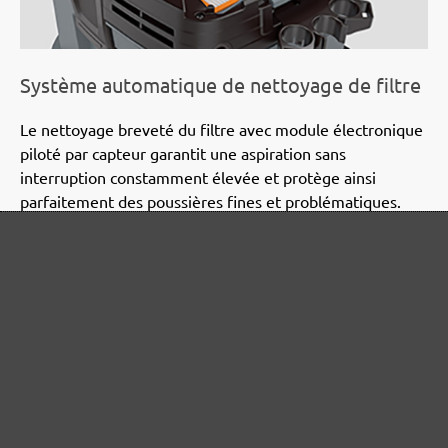
Système automatique de nettoyage de filtre
Le nettoyage breveté du filtre avec module électronique
piloté par capteur garantit une aspiration sans
interruption constamment élevée et protège ainsi
parfaitement des poussières fines et problématiques.
Ceci permet d'atteindre une durée de vie du filtre de
plus de 180 kg (poussière fine minérale).
Puissance d'aspiration élevée
Les aspirateurs de sécurité MENZER PRO ont été
spécialement développés pour l'aspiration directe sur les
outils électriques lors des travaux de meulage, fraisage,
perçage et sciage. La turbine compacte de grande