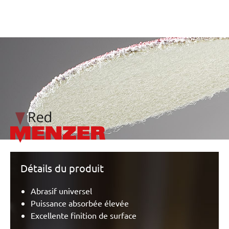
/marketing/parallax/menzer/parallax_logos/miotools_menz
Détails du produit
Abrasif universel
Puissance absorbée élevée
Excellente finition de surface