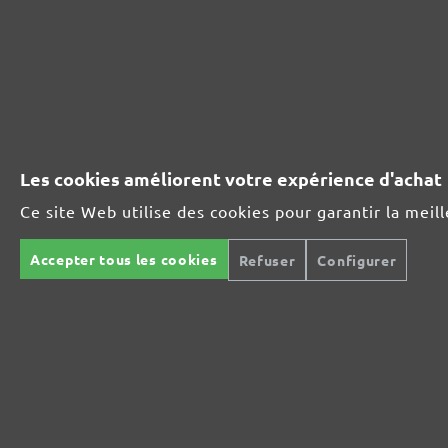
Ultra-puissance pour des supports exigeants
Pour le polissage intermédiaire et fin
Les cookies améliorent votre expérience d'achat
La grille abrasive polyvalente
Ce site Web utilise des cookies pour garantir la meil
Le spécialiste de la construction intérieure
Accepter tous les cookies
Refuser
Configurer
Pour les plus hautes exigences en construction intérieur
La solution polyvalente sans faille