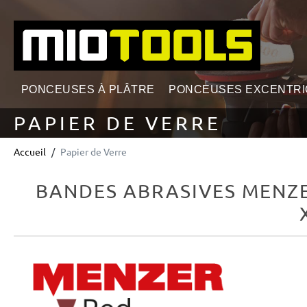
echerche
Passer à la navigation principale
PONCEUSES À PLÂTRE
PONCEUSES EXCENTR
PAPIER DE VERRE
Accueil
Papier de Verre
BANDES ABRASIVES MENZE
Ignorer la galerie d'images