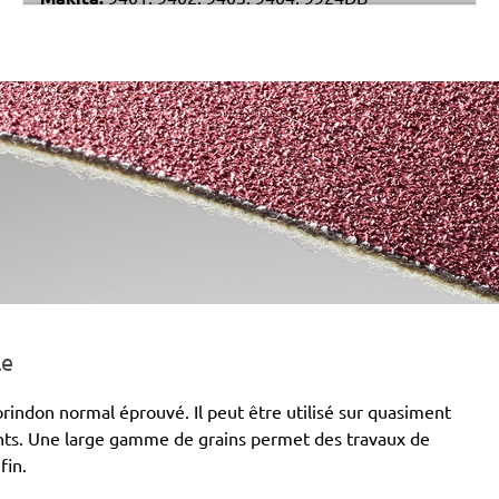
Stayer:
LEN 610
Wegoma:
LB 31EA
Einhell:
BBS 1200
Hitachi:
SB 10S2, SB 10T, SB 10V, SB 10V2
Holz-Her:
2422, 2423, 2424
Felisatti:
BSF100/1200E
le
rindon normal éprouvé. Il peut être utilisé sur quasiment
ants. Une large gamme de grains permet des travaux de
fin.