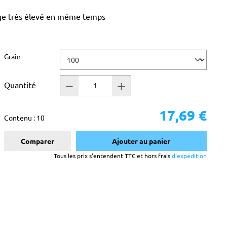
age très élevé en même temps
Sélectionnez
Grain
Quantité
17,69 €
Contenu :
10
Comparer
Ajouter au panier
Tous les prix s'entendent TTC et hors frais
d'expédition