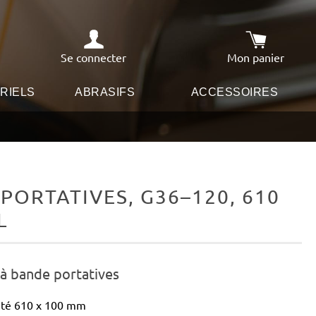
Se connecter
Mon panier
Le panier co
RIELS
ABRASIFS
ACCESSOIRES
ORTATIVES, G36–120, 610
L
à bande portatives
ité 610 x 100 mm