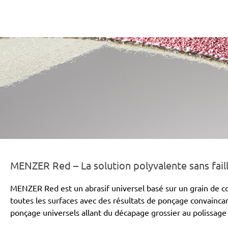
er-line-und-logo_red_186x66px.png
MENZER Red – La solution polyvalente sans fail
MENZER Red est un abrasif universel basé sur un grain de co
toutes les surfaces avec des résultats de ponçage convainc
ponçage universels allant du décapage grossier au polissage 