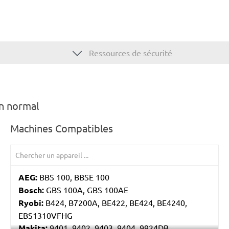
Ressources de sécurité
n normal
Machines Compatibles
AEG:
BBS 100, BBSE 100
Bosch:
GBS 100A, GBS 100AE
Ryobi:
B424, B7200A, BE422, BE424, BE4240,
EBS1310VFHG
Makita:
9401, 9402, 9403, 9404, 9924DB