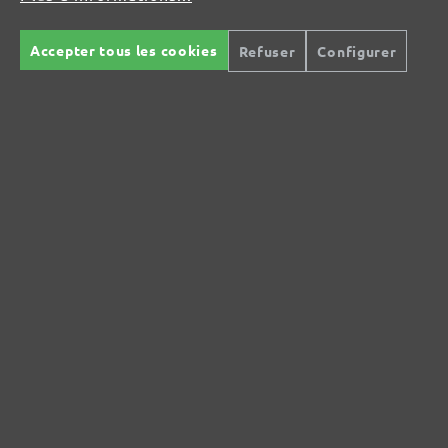
MENZER GmbH
Accepter tous les cookies
Refuser
Configurer
Celsiusstraße 20
04420 Markranstädt
DE
info@menzer-tools.com
Sécurité des produits :