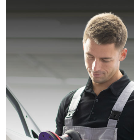
LST22 R550, TXE 150
Black & Decker:
BD190, BD190D, BD190E, BD190S,
KA190, KA190E, KA190S, KA191EK, KA198GT,
KA220G, KA280, KA280K, XTA90EK
Mac Allister:
MOS 450C
Festo / Festool:
ES 125, ES 125 E, ES 125 E-Plus, ES
125 Plus