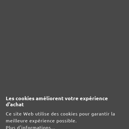
Aucun avis n'a été trouvé. Partagez vos idées
avec d'autres personnes.
RESSOURCES DE SÉCURITÉ ET DE
PRODUITS
Informations du fabricant :
MENZER GmbH
Celsiusstraße 20
04420 Markranstädt
Les cookies améliorent votre expérience
DE
d'achat
info@menzer-tools.com
Ce site Web utilise des cookies pour garantir la
meilleure expérience possible.
Responsable pour l'UE :
Plus d'informations...