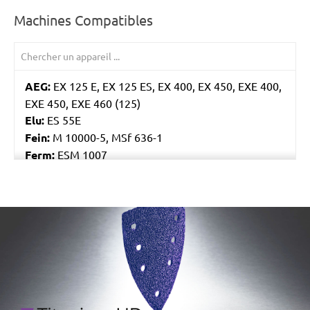
Machines Compatibles
AEG:
EX 125 E, EX 125 ES, EX 400, EX 450, EXE 400,
EXE 450, EXE 460 (125)
Elu:
ES 55E
Fein:
M 10000-5, MSf 636-1
Ferm:
ESM 1007
Flex:
XS 712, XS 713
Skil:
7400, 7402, 7425, 7430, 7435, 7440 AA, 7460
AA, 7470 MA
/marketing/parallax/menzer/parallax_logos/miotools_menz
Worx:
WU651, WU652, WX652, WX656
Bosch:
GEX 125 AVE, GEX 125-1 AE, GEX 125A, GEX
125AC, GEX 150 AVE, PEX 125A-1, PEX 125AE, PEX
12A, PEX 12AE, PEX 220A, PEX 270A, PEX 270AE,
PEX 300A, PEX 300AE, PEX 400AE
Kress:
300 EXE, 900 MPS, CPS 6125 Set, CPS 6125-