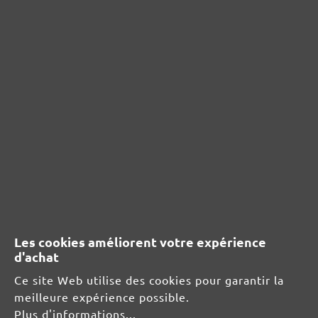
Aucun avis n'a été trouvé. Partagez vos idées
avec d'autres personnes.
RESSOURCES DE SÉCURITÉ ET DE
PRODUITS
Informations du fabricant :
MENZER GmbH
Celsiusstraße 20
04420 Markranstädt
Les cookies améliorent votre expérience
DE
d'achat
info@menzer-tools.com
Ce site Web utilise des cookies pour garantir la
meilleure expérience possible.
Responsable pour l'UE :
Plus d'informations...