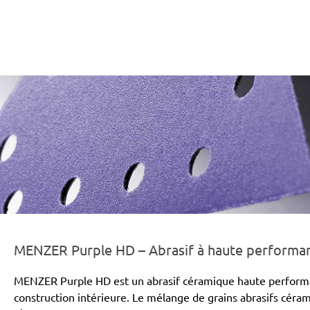
er-line-und-logo_purple_hd_186x66px.png
MENZER Purple HD – Abrasif à haute performanc
MENZER Purple HD est un abrasif céramique haute performa
construction intérieure. Le mélange de grains abrasifs cér