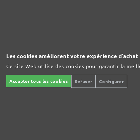
230071400
400
ASSORTIMENT D'ABRASIFS MENZER:
Les cookies améliorent votre expérience d'achat
Ce site Web utilise des cookies pour garantir la meil
Idéal pour les matières minérales
Accepter tous les cookies
Refuser
Configurer
Parfait pour le traitement du métal ou du bois
Ultra-puissance pour des supports exigeants