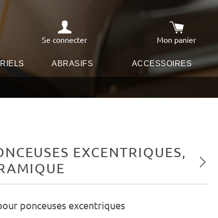
Se connecter
Mon panier
Le panier co
RIELS
ABRASIFS
ACCESSOIRES
ONCEUSES EXCENTRIQUES,
Proch
CÉRAMIQUE
 pour ponceuses excentriques