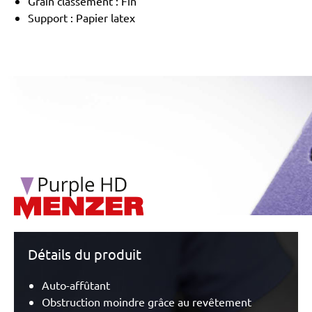
Grain classement : Fin
Support : Papier latex
/marketing/parallax/menzer/parallax_logos/miotools_menz
Détails du produit
Auto-affûtant
Obstruction moindre grâce au revêtement