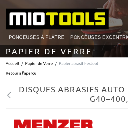
echerche
Passer à la navigation principale
PONCEUSES À PLÂTRE
PONCEUSES EXCENTR
PAPIER DE VERRE
Accueil
Papier de Verre
Papier abrasif Festool
Retour à l'aperçu
DISQUES ABRASIFS AUTO
Précédent
G40–400,
Ignorer la galerie d'images