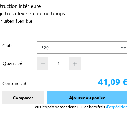
truction intérieure
age très élevé en même temps
 latex flexible
Sélectionnez
Grain
Quantité
41,09 €
Contenu :
50
Comparer
Ajouter au panier
Tous les prix s'entendent TTC et hors frais
d'expédition