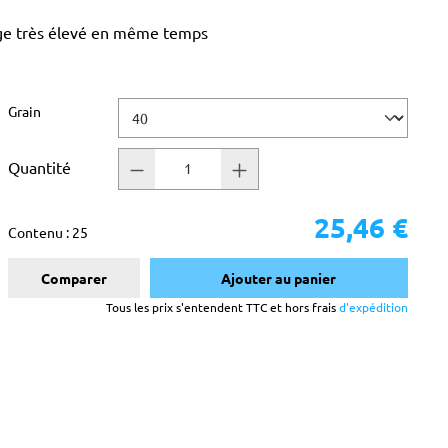
age très élevé en même temps
Sélectionnez
Grain
Quantité
25,46 €
Contenu :
25
Comparer
Ajouter au panier
Tous les prix s'entendent TTC et hors frais
d'expédition