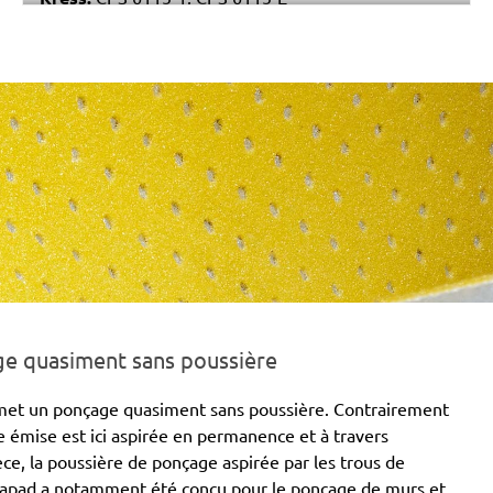
Stayer:
LRT 115
Einhell:
EX 115
Peugeot:
PAE 115
ge quasiment sans poussière
permet un ponçage quasiment sans poussière. Contrairement
e émise est ici aspirée en permanence et à travers
eece, la poussière de ponçage aspirée par les trous de
trapad a notamment été conçu pour le ponçage de murs et