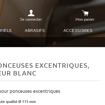
Se connecter
Mon panier
Le panier co
RIELS
ABRASIFS
ACCESSOIRES
ONCEUSES EXCENTRIQUES,
IEUR BLANC
 pour ponceuses excentriques
ute qualité Ø 115 mm