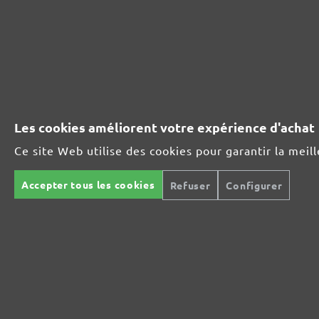
ASSORTIMENT D'ABRASIFS MENZER:
Idéal pour les matières minérales
Parfait pour le traitement du métal ou du bois
Les cookies améliorent votre expérience d'achat
Ce site Web utilise des cookies pour garantir la meil
Ultra-puissance pour des supports exigeants
Accepter tous les cookies
Refuser
Configurer
Pour le polissage intermédiaire et fin
La grille abrasive polyvalente