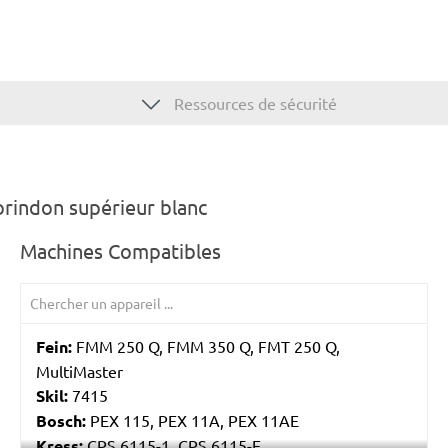
Ressources de sécurité
rindon supérieur blanc
Machines Compatibles
Fein:
FMM 250 Q, FMM 350 Q, FMT 250 Q,
MultiMaster
Skil:
7415
Bosch:
PEX 115, PEX 11A, PEX 11AE
Kress:
CPS 6115-1, CPS 6115-E