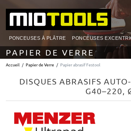
echerche
Passer à la navigation principale
PONCEUSES À PLÂTRE
PONCEUSES EXCENTR
PAPIER DE VERRE
Accueil
Papier de Verre
Papier abrasif Festool
DISQUES ABRASIFS AUTO
G40–220, 
Ignorer la galerie d'images