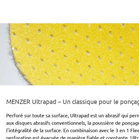
r-line-und-logo_ultrapad_186x66px.png
MENZER Ultrapad – Un classique pour le ponça
Perforé sur toute sa surface, Ultrapad est un abrasif qui 
aux disques abrasifs conventionnels, la poussière de ponçag
l'intégralité de la surface. En combinaison avec le 3 en 1 Fl
perforation est évacuée de manière fiable et constante. Ul