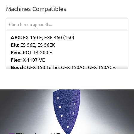
Machines Compatibles
AEG:
EX 150 E, EXE 460 (150)
Elu:
ES 56E, ES 56EK
Fein:
ROT 14-200 E
Flex:
X 1107 VE
Bosch:
GEX 150 Turbo, GEX 150AC, GEX 150ACE,
GEX 150AE, PEX 15AE, PEX 420AE
Hilti:
WFE 150, WFE 380, WFE 450-E
Kress:
900 HEX/2, 900 MPS
/marketing/parallax/menzer/parallax_logos/miotools_menz
Dewalt:
D26410, DW443
Mafell:
UT 150 E, UX 150 E
Makita:
BO6030, BO6040J
MENZER:
ETS 150
Metabo:
SXE 425 XL, SXE 450 Duo, SXE 450