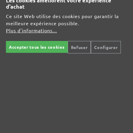
Les cookies améliorent votre expérience
04420 Markranstädt
d'achat
DE
Ce site Web utilise des cookies pour garantir la
meilleure expérience possible.
info@menzer-tools.com
Plus d'informations...
Responsable pour l'UE :
Accepter tous les cookies
Refuser
Configurer
MENZER GmbH
Celsiusstraße 20
04420 Markranstädt
DE
info@menzer-tools.com
Sécurité des produits :