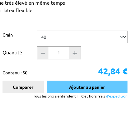
age très élevé en même temps
 latex flexible
Sélectionnez
Grain
Quantité
42,84 €
Contenu :
50
Comparer
Ajouter au panier
Tous les prix s'entendent TTC et hors frais
d'expédition