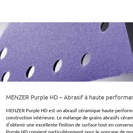
er-line-und-logo_purple_hd_186x66px.png
MENZER Purple HD – Abrasif à haute performanc
MENZER Purple HD est un abrasif céramique haute performa
construction intérieure. Le mélange de grains abrasifs cér
d'obtenir une excellente finition de surface tout en conse
Purple HD convient particulièrement pour le ponçage de mur