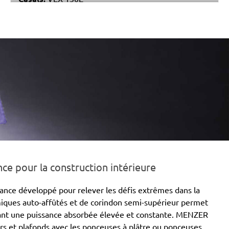
Makita:
BO6040
Festo / Festool:
ET 2 E
e pour la construction intérieure
nce développé pour relever les défis extrêmes dans la
amiques auto-affûtés et de corindon semi-supérieur permet
rvant une puissance absorbée élevée et constante. MENZER
s et plafonds avec les ponceuses à plâtre ou ponceuses