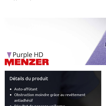
/marketing/parallax/menzer/parallax_logos/miotools_menz
Détails du produit
Auto-affûtant
Obstruction moindre grâce au revêtement
antiadhésif
Résultat de ponçage uniforme