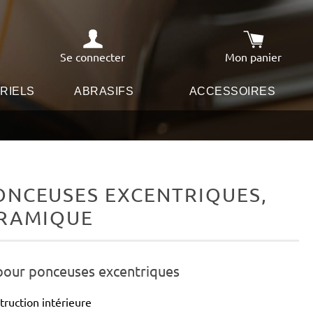
Se connecter
Mon panier
Le panier co
RIELS
ABRASIFS
ACCESSOIRES
ONCEUSES EXCENTRIQUES,
CÉRAMIQUE
 pour ponceuses excentriques
truction intérieure