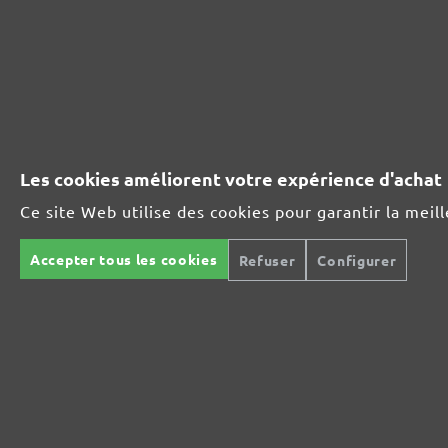
230071400
400
ASSORTIMENT D'ABRASIFS MENZER:
Les cookies améliorent votre expérience d'achat
Ce site Web utilise des cookies pour garantir la meil
Idéal pour les matières minérales
Accepter tous les cookies
Refuser
Configurer
Parfait pour le traitement du métal ou du bois
Ultra-puissance pour des supports exigeants
Pour le polissage intermédiaire et fin