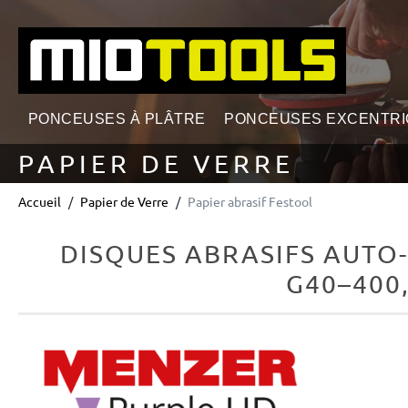
echerche
Passer à la navigation principale
PONCEUSES À PLÂTRE
PONCEUSES EXCENTR
PAPIER DE VERRE
Accueil
Papier de Verre
Papier abrasif Festool
DISQUES ABRASIFS AUTO
G40–400,
Ignorer la galerie d'images