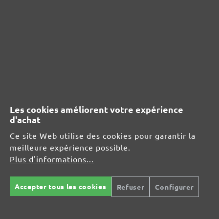
RESSOURCES DE SÉCURITÉ ET DE
PRODUITS
Informations du fabricant :
MENZER GmbH
Celsiusstraße 20
04420 Markranstädt
DE
Les cookies améliorent votre expérience
info@menzer-tools.com
d'achat
Ce site Web utilise des cookies pour garantir la
Responsable pour l'UE :
meilleure expérience possible.
Plus d'informations...
MENZER GmbH
Celsiusstraße 20
04420 Markranstädt
Accepter tous les cookies
Refuser
Configurer
DE
info@menzer-tools.com