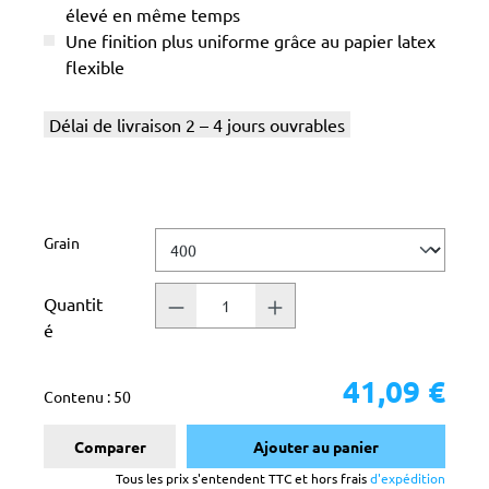
élevé en même temps
Une finition plus uniforme grâce au papier latex
flexible
Délai de livraison 2 – 4 jours ouvrables
Sélectionnez
Grain
Quantit
é
41,09 €
Contenu :
50
Comparer
Ajouter au panier
Tous les prix s'entendent TTC et hors frais
d'expédition