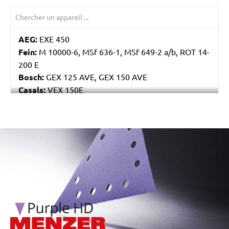
AEG:
EXE 450
Fein:
M 10000-6, MSf 636-1, MSf 649-2 a/b, ROT 14-
200 E
Bosch:
GEX 125 AVE, GEX 150 AVE
Casals:
VEX 150E
Makita:
BO6040
Festo / Festool:
ET 2 E
/marketing/parallax/menzer/parallax_logos/miotools_menz