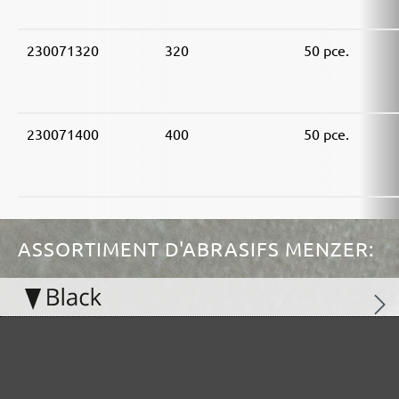
230071320
320
50 pce.
230071400
400
50 pce.
ASSORTIMENT D'ABRASIFS MENZER:
Idéal pour les matières minérales
Parfait pour le traitement du métal ou du bois