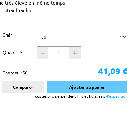
age très élevé en même temps
 latex flexible
Sélectionnez
Grain
Quantité
41,09 €
Contenu :
50
Comparer
Ajouter au panier
Tous les prix s'entendent TTC et hors frais
d'expédition