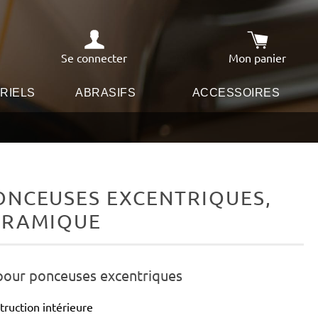
Se connecter
Mon panier
Le panier co
RIELS
ABRASIFS
ACCESSOIRES
ONCEUSES EXCENTRIQUES,
CÉRAMIQUE
 pour ponceuses excentriques
truction intérieure