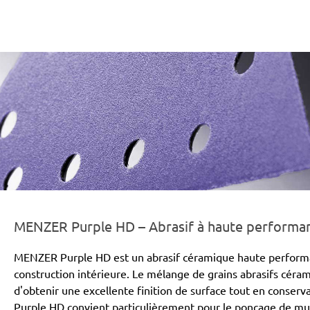
er-line-und-logo_purple_hd_186x66px.png
MENZER Purple HD – Abrasif à haute performanc
MENZER Purple HD est un abrasif céramique haute performa
construction intérieure. Le mélange de grains abrasifs cér
d'obtenir une excellente finition de surface tout en conse
Purple HD convient particulièrement pour le ponçage de mur