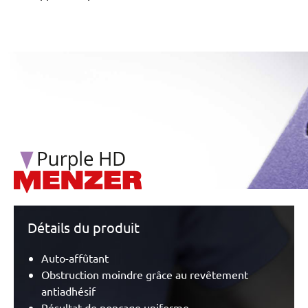
/marketing/parallax/menzer/parallax_logos/miotools_menz
Détails du produit
Auto-affûtant
Obstruction moindre grâce au revêtement
antiadhésif
Résultat de ponçage uniforme