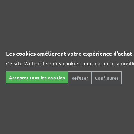
Idéal pour les matières minérales
Parfait pour le traitement du métal ou du bois
Les cookies améliorent votre expérience d'achat
Ce site Web utilise des cookies pour garantir la meil
Ultra-puissance pour des supports exigeants
Accepter tous les cookies
Refuser
Configurer
Pour le polissage intermédiaire et fin
La grille abrasive polyvalente
Le spécialiste de la construction intérieure