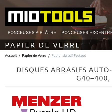
echerche
Passer à la navigation principale
PONCEUSES À PLÂTRE
PONCEUSES EXCENTR
PAPIER DE VERRE
Accueil
Papier de Verre
Papier abrasif Festool
DISQUES ABRASIFS AUTO
G40–400,
Ignorer la galerie d'images