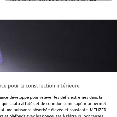
Multi-Jetstream (8+8+1), RO 150 E, RO 150 FEQ, RO
150 FEQ-Plus, WTS 150/7 E, WTS 150/7 E-Plus
e pour la construction intérieure
nce développé pour relever les défis extrêmes dans la
amiques auto-affûtés et de corindon semi-supérieur permet
rvant une puissance absorbée élevée et constante. MENZER
s et plafonds avec les ponceuses à plâtre ou ponceuses