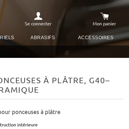
Se connecter
Mon panier
Le panier co
RIELS
ABRASIFS
ACCESSOIRES
NCEUSES À PLÂTRE, G40–
CÉRAMIQUE
pour ponceuses à plâtre
truction intérieure