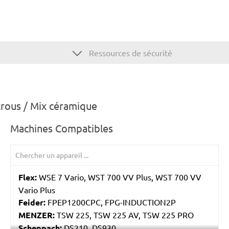
Ressources de sécurité
trous / Mix céramique
Machines Compatibles
Flex:
WSE 7 Vario, WST 700 VV Plus, WST 700 VV
Vario Plus
Feider:
FPEP1200CPC, FPG-INDUCTION2P
MENZER:
TSW 225, TSW 225 AV, TSW 225 PRO
Scheppach:
DS210, DS930