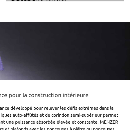
Varo / Powerplus:
POWX0477
e pour la construction intérieure
nce développé pour relever les défis extrêmes dans la
amiques auto-affûtés et de corindon semi-supérieur permet
rvant une puissance absorbée élevée et constante. MENZER
s et plafonds avec les ponceuses à plâtre ou ponceuses