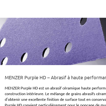
er-line-und-logo_purple_hd_186x66px.png
MENZER Purple HD – Abrasif à haute performanc
MENZER Purple HD est un abrasif céramique haute performa
construction intérieure. Le mélange de grains abrasifs cér
d'obtenir une excellente finition de surface tout en conse
Purple HD convient particulièrement pour le ponçage de mur