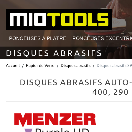
echerche
Passer à la navigation principale
PONCEUSES À PLÂTRE
PONCEUSES EXCENTR
DISQUES ABRASIFS
Accueil
Papier de Verre
Disques abrasifs
Disques abrasifs 2
DISQUES ABRASIFS AUTO
400, 290
Ignorer la galerie d'images