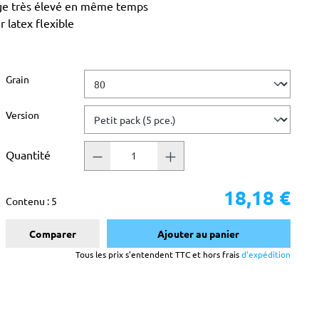
age très élevé en même temps
 latex flexible
Sélectionnez
Grain
Sélectionnez
Version
Quantité
18,18 €
Contenu :
5
Comparer
Ajouter au panier
Tous les prix s'entendent TTC et hors frais
d'expédition