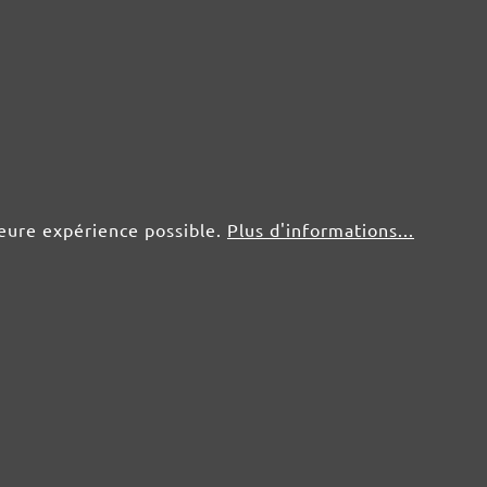
5 pce.
3,64 €
25 pce.
1,83 €
5 pce.
3,64 €
leure expérience possible.
Plus d'informations...
25 pce.
1,83 €
5 pce.
3,64 €
25 pce.
1,83 €