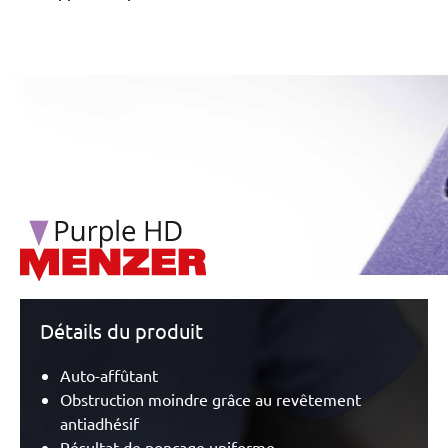
/marketing/parallax/menzer/parallax_logos/miotools_menz
Détails du produit
Auto-affûtant
Obstruction moindre grâce au revêtement
antiadhésif
Résultat de ponçage uniforme