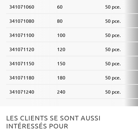
TP522AS/CE
341071060
60
50 pce.
Milwaukee:
ROS 150 E
341071080
80
50 pce.
Atlas Copco:
G2438-10Velcro6 Pro, G2438-6.10C
Pro, G2438-6.10I Pro, G2438-6.10N Pro, G2438-6.3C
341071100
100
50 pce.
Pro, G2438-6.3I Pro, G2438-6.3N Pro, G2438-6.5C
Pro, G2438-6.5I Pro, G2438-6.5N Pro, LST21 R625,
341071120
120
50 pce.
LST21 R650, LST22 R625, LST22 R625-9, LST22
R650, LST22 R650-9, LST31 H90-15, LST31 S90-15,
341071150
150
50 pce.
LST32 H090-15, LST32 S090-15, ROS 150 E
341071180
180
50 pce.
341071240
240
50 pce.
LES CLIENTS SE SONT AUSSI
INTÉRESSÉS POUR