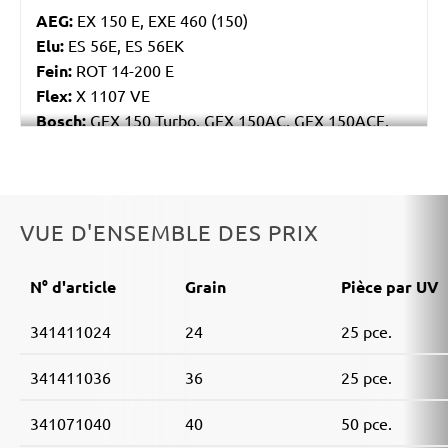
AEG:
EX 150 E, EXE 460 (150)
Elu:
ES 56E, ES 56EK
Fein:
ROT 14-200 E
Flex:
X 1107 VE
Bosch:
GEX 150 Turbo, GEX 150AC, GEX 150ACE,
GEX 150AE, PEX 15AE, PEX 420AE
Hilti:
WFE 150, WFE 380, WFE 450-E
Kress:
900 HEX/2, 900 MPS
Dewalt:
D26410, DW443
VUE D'ENSEMBLE DES PRIX
MENZER:
ETS 150
Metabo:
SXE 425 XL, SXE 450 Duo, SXE 450
N° d'article
Grain
Pièce par UV
TurboTec
Stayer:
LRT 150, RO 150 E
341411024
24
25 pce.
Wegoma:
RT 188N, RTE 146L, RTE 46L, RX 91C
Hitachi:
SAY 150A
341411036
36
25 pce.
Peugeot:
PRX 150E
Protool:
ESP 150 E
341071040
40
50 pce.
Felisatti:
RGF150/600E, TP521/AS, TP521/E,