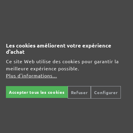
info@miotools.de
Responsable pour l'UE :
MioTools GmbH
Erich-Zeigner-Allee 69-73
04229 Leipzig
Les cookies améliorent votre expérience
d'achat
DE
Ce site Web utilise des cookies pour garantir la
info@miotools.de
meilleure expérience possible.
Plus d'informations...
Sécurité des produits :
Accepter tous les cookies
Refuser
Configurer