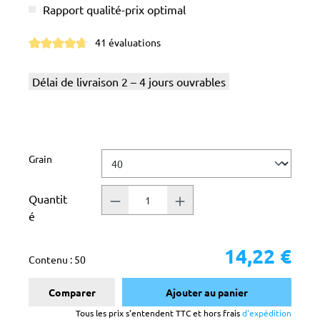
Rapport qualité-prix optimal
41 évaluations
Note moyenne de 4.7 sur 5 étoiles
Délai de livraison 2 – 4 jours ouvrables
Sélectionnez
Grain
Quantit
é
14,22 €
Contenu :
50
Comparer
Ajouter au panier
Tous les prix s'entendent TTC et hors frais
d'expédition