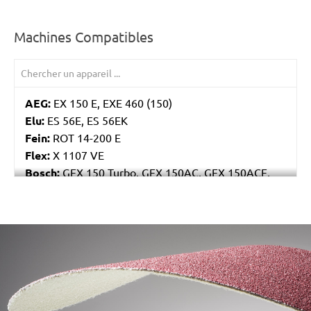
Machines Compatibles
AEG:
EX 150 E, EXE 460 (150)
Elu:
ES 56E, ES 56EK
Fein:
ROT 14-200 E
Flex:
X 1107 VE
Bosch:
GEX 150 Turbo, GEX 150AC, GEX 150ACE,
GEX 150AE, PEX 15AE, PEX 420AE
Hilti:
WFE 150, WFE 380, WFE 450-E
Kress:
900 HEX/2, 900 MPS
/marketing/parallax/menzer/parallax_logos/miotools_menz
Dewalt:
D26410, DW443
MENZER:
ETS 150
Metabo:
SXE 425 XL, SXE 450 Duo, SXE 450
TurboTec
Stayer:
LRT 150, RO 150 E