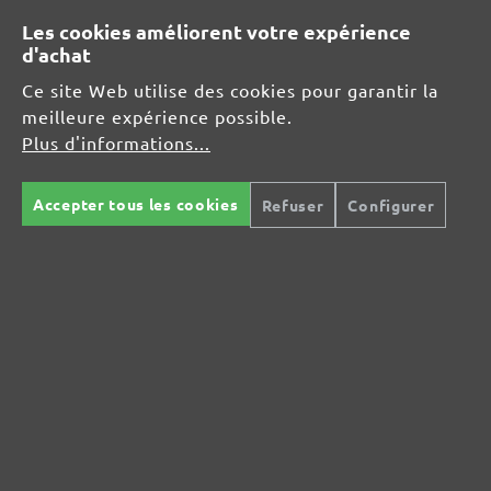
MENZER GmbH
Les cookies améliorent votre expérience
Celsiusstraße 20
d'achat
04420 Markranstädt
DE
Ce site Web utilise des cookies pour garantir la
meilleure expérience possible.
info@menzer-tools.com
Plus d'informations...
Responsable pour l'UE :
Accepter tous les cookies
Refuser
Configurer
MENZER GmbH
Celsiusstraße 20
04420 Markranstädt
DE
info@menzer-tools.com
Sécurité des produits :