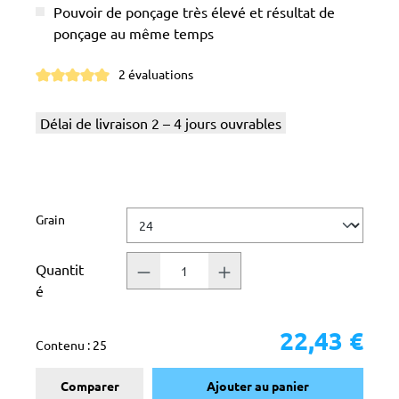
Pouvoir de ponçage très élevé et résultat de
ponçage au même temps
2 évaluations
Note moyenne de 5 sur 5 étoiles
Délai de livraison 2 – 4 jours ouvrables
Sélectionnez
Grain
Quantit
é
22,43 €
Contenu :
25
Comparer
Ajouter au panier