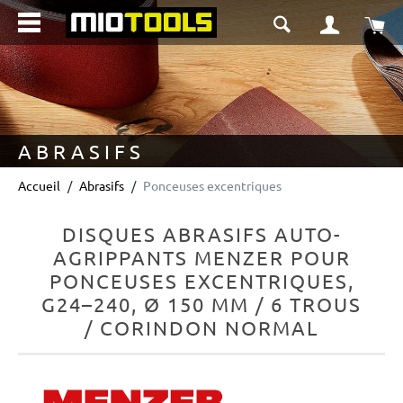
tenu principal
Le 
ABRASIFS
Accueil
Abrasifs
Ponceuses excentriques
DISQUES ABRASIFS AUTO-
AGRIPPANTS MENZER POUR
PONCEUSES EXCENTRIQUES,
G24–240, Ø 150 MM / 6 TROUS
/ CORINDON NORMAL
Ignorer la galerie d'images