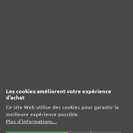
Afficher les évaluations uniquement dans la langue actuelle.
Aucun avis n'a été trouvé. Partagez vos idées
avec d'autres personnes.
RESSOURCES DE SÉCURITÉ ET DE
PRODUITS
Les cookies améliorent votre expérience
d'achat
Informations du fabricant :
Ce site Web utilise des cookies pour garantir la
MENZER GmbH
meilleure expérience possible.
Celsiusstraße 20
Plus d'informations...
04420 Markranstädt
DE