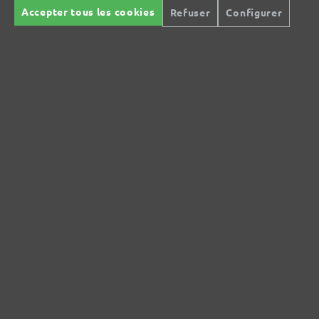
Accepter tous les cookies
Refuser
Configurer
info@menzer-tools.com
Responsable pour l'UE :
MENZER GmbH
Celsiusstraße 20
04420 Markranstädt
DE
info@menzer-tools.com
Sécurité des produits :