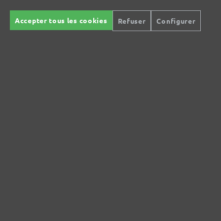
MENZER GmbH
Accepter tous les cookies
Refuser
Configurer
Celsiusstraße 20
04420 Markranstädt
DE
info@menzer-tools.com
Sécurité des produits :