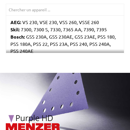
AEG:
VS 230, VSE 230, VSS 260, VSSE 260
Skil:
7300, 7300 S, 7330, 7365 AA, 7390, 7395
Bosch:
GSS 230A, GSS 230AE, GSS 23AE, PSS 180,
PSS 180A, PSS 22, PSS 23A, PSS 240, PSS 240A,
PSS 240AE
Ryobi:
ESS2590
Casals:
BLR 170, KLR 210, VLR 210
Metabo:
SR 4350
/marketing/parallax/menzer/parallax_logos/miotools_menz
Einhell:
EST 170
Hitachi:
FS 10SB
Black & Decker:
KA175, KA186, KA186E
Festo / Festool:
LRS 93 G, LRS 93 M, RS 3, RS 3 E,
RS 3 E-Plus, RS 3 E-SFE, RS 3 E-STF, RS 300, RS 300
EQ, RS 300 Q, RS 3-Plus, RS 3-SFE, RS 3-STF, RS 4 E-
STF, RS 4-STF