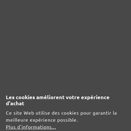
Aucun avis n'a été trouvé. Partagez vos idées
avec d'autres personnes.
RESSOURCES DE SÉCURITÉ ET DE
PRODUITS
Informations du fabricant :
MENZER GmbH
Celsiusstraße 20
04420 Markranstädt
Les cookies améliorent votre expérience
DE
d'achat
info@menzer-tools.com
Ce site Web utilise des cookies pour garantir la
meilleure expérience possible.
Responsable pour l'UE :
Plus d'informations...