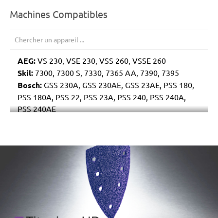
Machines Compatibles
AEG:
VS 230, VSE 230, VSS 260, VSSE 260
Skil:
7300, 7300 S, 7330, 7365 AA, 7390, 7395
Bosch:
GSS 230A, GSS 230AE, GSS 23AE, PSS 180,
PSS 180A, PSS 22, PSS 23A, PSS 240, PSS 240A,
PSS 240AE
Ryobi:
ESS2590
Casals:
BLR 170, KLR 210, VLR 210
Metabo:
SR 4350
/marketing/parallax/menzer/parallax_logos/miotools_menz
Einhell:
EST 170
Hitachi:
FS 10SB
Black & Decker:
KA175, KA186, KA186E
Festo / Festool:
LRS 93 G, LRS 93 M, RS 3, RS 3 E,
RS 3 E-Plus, RS 3 E-SFE, RS 3 E-STF, RS 300, RS 300
EQ, RS 300 Q, RS 3-Plus, RS 3-SFE, RS 3-STF, RS 4 E-