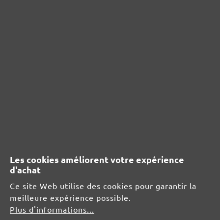
Afficher les évaluations uniquement dans la langue actuelle.
Aucun avis n'a été trouvé. Partagez vos idées
avec d'autres personnes.
RESSOURCES DE SÉCURITÉ ET DE
PRODUITS
Les cookies améliorent votre expérience
d'achat
Informations du fabricant :
Ce site Web utilise des cookies pour garantir la
MENZER GmbH
meilleure expérience possible.
Celsiusstraße 20
Plus d'informations...
04420 Markranstädt