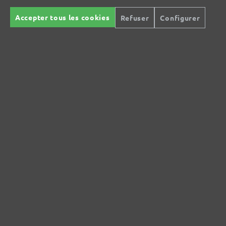
DE
Accepter tous les cookies
Refuser
Configurer
info@menzer-tools.com
Responsable pour l'UE :
MENZER GmbH
Celsiusstraße 20
04420 Markranstädt
DE
info@menzer-tools.com
Sécurité des produits :