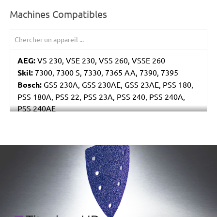
Machines Compatibles
AEG:
VS 230, VSE 230, VSS 260, VSSE 260
Skil:
7300, 7300 S, 7330, 7365 AA, 7390, 7395
Bosch:
GSS 230A, GSS 230AE, GSS 23AE, PSS 180,
PSS 180A, PSS 22, PSS 23A, PSS 240, PSS 240A,
PSS 240AE
Ryobi:
ESS2590
Casals:
BLR 170, KLR 210, VLR 210
Metabo:
SR 4350
/marketing/parallax/menzer/parallax_logos/miotools_menz
Einhell:
EST 170
Hitachi:
FS 10SB
Black & Decker:
KA175, KA186, KA186E
Festo / Festool:
LRS 93 G, LRS 93 M, RS 3, RS 3 E,
RS 3 E-Plus, RS 3 E-SFE, RS 3 E-STF, RS 300, RS 300
EQ, RS 300 Q, RS 3-Plus, RS 3-SFE, RS 3-STF, RS 4 E-