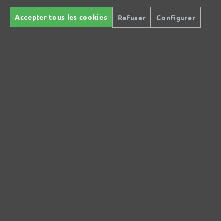
DE
Accepter tous les cookies
Refuser
Configurer
info@menzer-tools.com
Responsable pour l'UE :
MENZER GmbH
Celsiusstraße 20
04420 Markranstädt
DE
info@menzer-tools.com
Sécurité des produits :