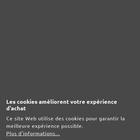
Afficher les évaluations uniquement dans la langue actuelle.
Aucun avis n'a été trouvé. Partagez vos idées
avec d'autres personnes.
RESSOURCES DE SÉCURITÉ ET DE
PRODUITS
Les cookies améliorent votre expérience
d'achat
Informations du fabricant :
Ce site Web utilise des cookies pour garantir la
MENZER GmbH
meilleure expérience possible.
Celsiusstraße 20
Plus d'informations...
04420 Markranstädt