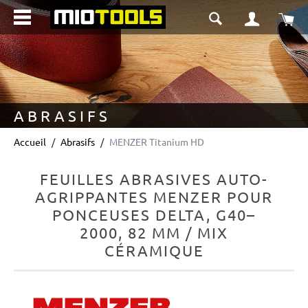
tenu principal
Le 
ABRASIFS
Accueil
Abrasifs
MENZER Titanium HD
FEUILLES ABRASIVES AUTO-
AGRIPPANTES MENZER POUR
PONCEUSES DELTA, G40–
2000, 82 MM / MIX
CÉRAMIQUE
Ignorer la galerie d'images