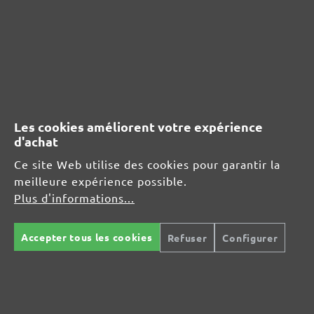
RESSOURCES DE SÉCURITÉ ET DE
PRODUITS
Informations du fabricant :
Les cookies améliorent votre expérience
d'achat
MENZER GmbH
Celsiusstraße 20
Ce site Web utilise des cookies pour garantir la
04420 Markranstädt
meilleure expérience possible.
DE
Plus d'informations...
info@menzer-tools.com
Accepter tous les cookies
Refuser
Configurer
Responsable pour l'UE :
MENZER GmbH
Celsiusstraße 20