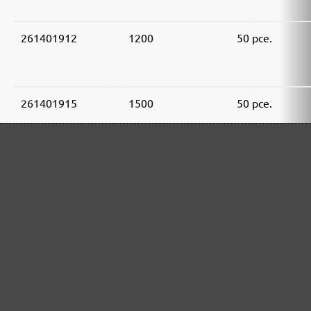
261401912
1200
50 pce.
261401915
1500
50 pce.
261401920
2000
50 pce.
ASSORTIMENT D'ABRASIFS MENZER: