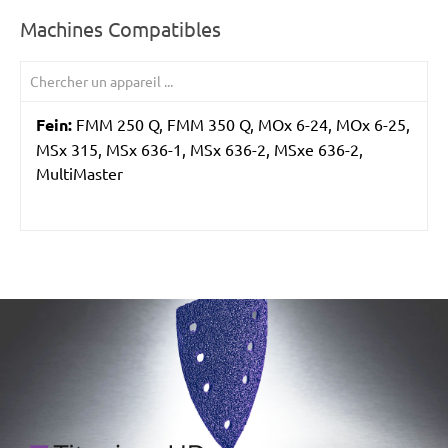
Machines Compatibles
Fein:
FMM 250 Q, FMM 350 Q, MOx 6-24, MOx 6-25,
MSx 315, MSx 636-1, MSx 636-2, MSxe 636-2,
MultiMaster
/marketing/parallax/menzer/parallax_logos/miotools_menz