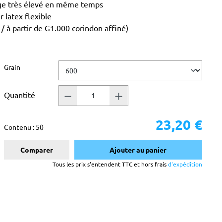
age très élevé en même temps
 latex flexible
 à partir de G1.000 corindon affiné)
Sélectionnez
Grain
Quantité
23,20 €
Contenu :
50
Comparer
Ajouter au panier
Tous les prix s'entendent TTC et hors frais
d'expédition