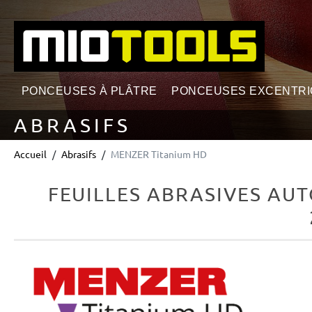
echerche
Passer à la navigation principale
PONCEUSES À PLÂTRE
PONCEUSES EXCENTR
ABRASIFS
Accueil
Abrasifs
MENZER Titanium HD
FEUILLES ABRASIVES AU
Ignorer la galerie d'images