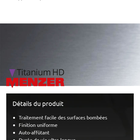
/marketing/parallax/menzer/parallax_logos/miotools_menz
Détails du produit
Traitement facile des surfaces bombées
Finition uniforme
Auto-affûtant
Durée de vie ultra-longue