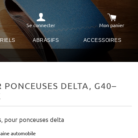
Se connecter
Mon panier
Le panier co
RIELS
ABRASIFS
ACCESSOIRES
 PONCEUSES DELTA, G40–
E
s, pour ponceuses delta
maine automobile