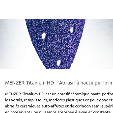
er-line-und-logo_titanium_hd_186x66px.png
MENZER Titanium HD – Abrasif à haute perfor
MENZER Titanium HD est un abrasif céramique haute performa
les vernis, remplisseurs, matières plastiques et peut donc êt
abrasifs céramiques auto-affûtés et de corindon semi-supéri
en conservant une puissance absorbée élevée et constante.