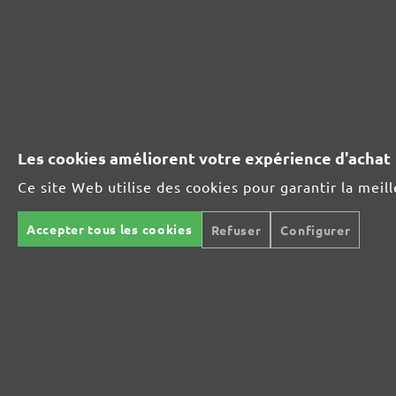
261401400
400
261401600
600
261401800
800
Les cookies améliorent votre expérience d'achat
261401910
1000
Ce site Web utilise des cookies pour garantir la meil
Accepter tous les cookies
Refuser
Configurer
261401912
1200
261401915
1500
261401920
2000