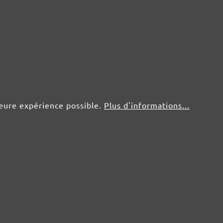
50 pce.
0,46 €
50 pce.
0,46 €
50 pce.
0,46 €
50 pce.
0,46 €
leure expérience possible.
Plus d'informations...
50 pce.
0,46 €
50 pce.
0,46 €
50 pce.
0,46 €