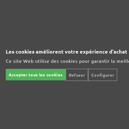
AVIS CLIENTS
Feuilles abrasives auto-agrippantes MioTools, G40
Les cookies améliorent votre expérience d'achat
Moyenne des avis clients:
Ce site Web utilise des cookies pour garantir la meil
1 évaluation
Accepter tous les cookies
Refuser
Configurer
Note moyenne de 5 sur 5 étoiles
Parfait (1)
100%
Très bien (0)
0%
Bien (0)
0%