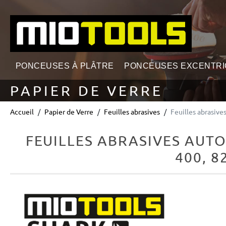
echerche
Passer à la navigation principale
PONCEUSES À PLÂTRE
PONCEUSES EXCENTR
PAPIER DE VERRE
Accueil
Papier de Verre
Feuilles abrasives
Feuilles abrasiv
FEUILLES ABRASIVES AUT
400, 
Ignorer la galerie d'images