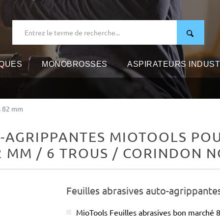
IQUES
MONOBROSSES
ASPIRATEURS INDUST
es 82 mm
O-AGRIPPANTES MIOTOOLS POU
82 MM / 6 TROUS / CORINDON 
Feuilles abrasives auto-agrippante
MioTools Feuilles abrasives bon marché