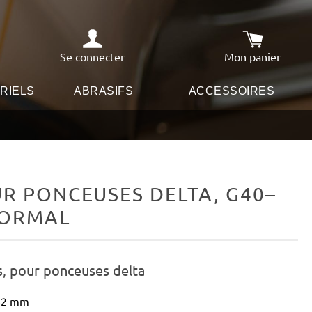
Se connecter
Mon panier
Le panier co
RIELS
ABRASIFS
ACCESSOIRES
R PONCEUSES DELTA, G40–
NORMAL
s, pour ponceuses delta
 82 mm