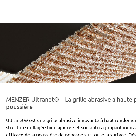
r-line-und-logo_ultranet_186x66px.png
MENZER Ultranet® – La grille abrasive à haute
poussière
Ultranet® est une grille abrasive innovante à haut rendeme
structure grillagée bien ajourée et son auto-agrippant inno
efficace de la poussière de ponçage sur toute la surface. Dé