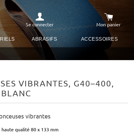
Se connecter
Mon panier
Le panier co
RIELS
ABRASIFS
ACCESSOIRES
ES VIBRANTES, G40–400,
R BLANC
ponceuses vibrantes
 haute qualité 80 x 133 mm