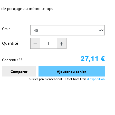
tat de ponçage au même temps
Sélectionnez
Grain
Quantité
27,11 €
Contenu :
25
Comparer
Ajouter au panier
Tous les prix s'entendent TTC et hors frais
d'expédition