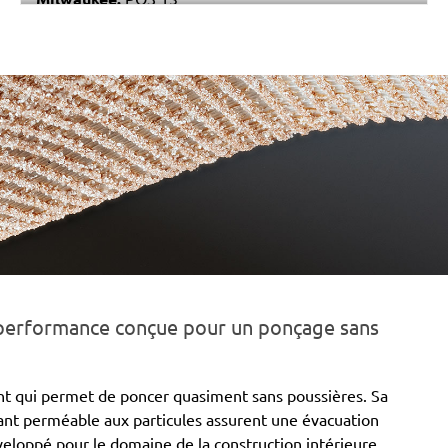
Black & Decker:
P63-01
Festo / Festool:
LS 130, RS 4, RS 4 E, RS 4 E-STF, RS
400, RS 400 EQ, RS 400 EQ-Plus, RS 400 Q, RS 400
Q-Plus, RS 4-STF, RTS 400 EQ-Plus, RTS 400 Q
 performance conçue pour un ponçage sans
nt qui permet de poncer quasiment sans poussières. Sa
vant perméable aux particules assurent une évacuation
veloppé pour le domaine de la construction intérieure,