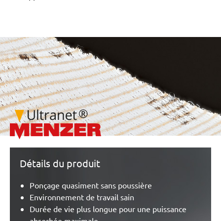
/marketing/parallax/menzer/parallax_logos/miotools_menze
Détails du produit
Ponçage quasiment sans poussière
Environnement de travail sain
Durée de vie plus longue pour une puissance
absorbée maximale