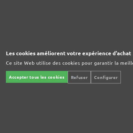
ASSORTIMENT D'ABRASIFS MENZER:
Idéal pour les matières minérales
Les cookies améliorent votre expérience d'achat
Ce site Web utilise des cookies pour garantir la meil
Parfait pour le traitement du métal ou du bois
Accepter tous les cookies
Refuser
Configurer
Ultra-puissance pour des supports exigeants
Pour le polissage intermédiaire et fin