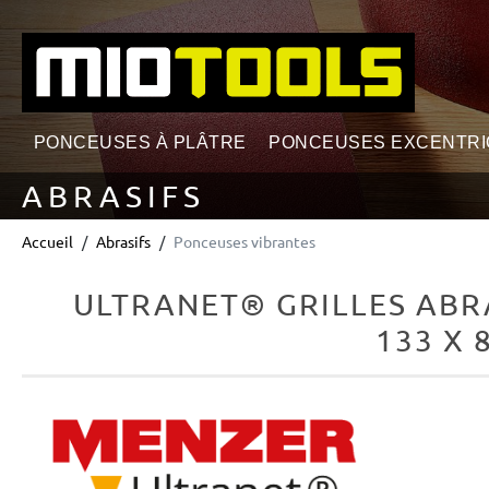
echerche
Passer à la navigation principale
PONCEUSES À PLÂTRE
PONCEUSES EXCENTR
ABRASIFS
Accueil
Abrasifs
Ponceuses vibrantes
ULTRANET® GRILLES ABR
133 X 
Ignorer la galerie d'images