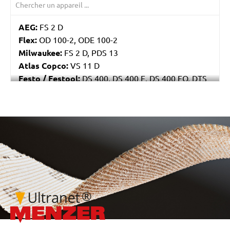
AEG:
FS 2 D
Flex:
OD 100-2, ODE 100-2
Milwaukee:
FS 2 D, PDS 13
Atlas Copco:
VS 11 D
Festo / Festool:
DS 400, DS 400 E, DS 400 EQ, DTS
400
/marketing/parallax/menzer/parallax_logos/miotools_menze