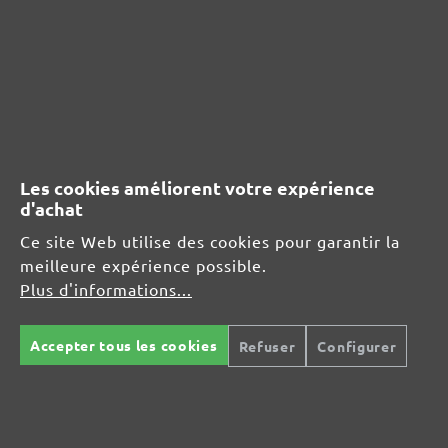
Informations du fabricant :
MENZER GmbH
Celsiusstraße 20
04420 Markranstädt
DE
Les cookies améliorent votre expérience
info@menzer-tools.com
d'achat
Responsable pour l'UE :
Ce site Web utilise des cookies pour garantir la
meilleure expérience possible.
MENZER GmbH
Plus d'informations...
Celsiusstraße 20
04420 Markranstädt
Accepter tous les cookies
Refuser
Configurer
DE
info@menzer-tools.com
Sécurité des produits :