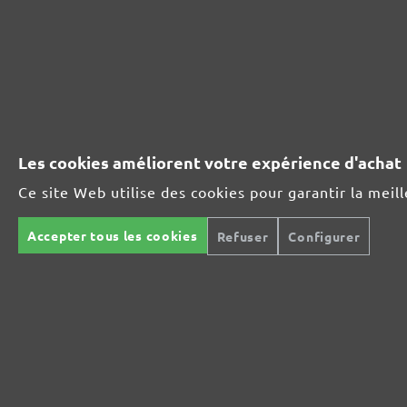
231051400
400
ASSORTIMENT D'ABRASIFS MENZER:
Les cookies améliorent votre expérience d'achat
Ce site Web utilise des cookies pour garantir la meil
Idéal pour les matières minérales
Accepter tous les cookies
Refuser
Configurer
Parfait pour le traitement du métal ou du bois
Ultra-puissance pour des supports exigeants
Pour le polissage intermédiaire et fin