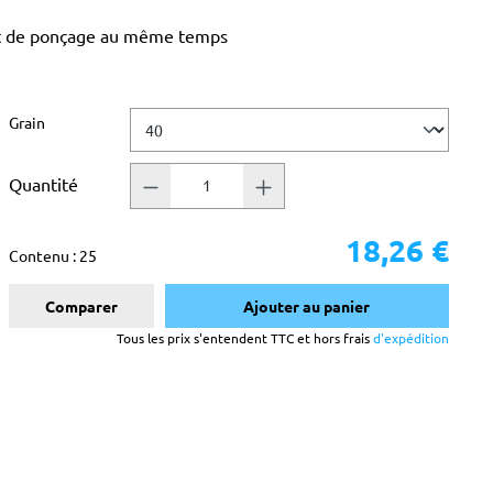
tat de ponçage au même temps
Sélectionnez
Grain
Quantité
18,26 €
Contenu :
25
Comparer
Ajouter au panier
Tous les prix s'entendent TTC et hors frais
d'expédition