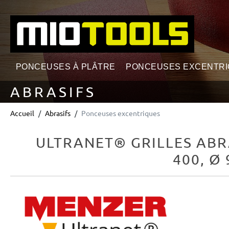
echerche
Passer à la navigation principale
PONCEUSES À PLÂTRE
PONCEUSES EXCENTR
ABRASIFS
Accueil
Abrasifs
Ponceuses excentriques
ULTRANET® GRILLES ABR
400, Ø
Ignorer la galerie d'images