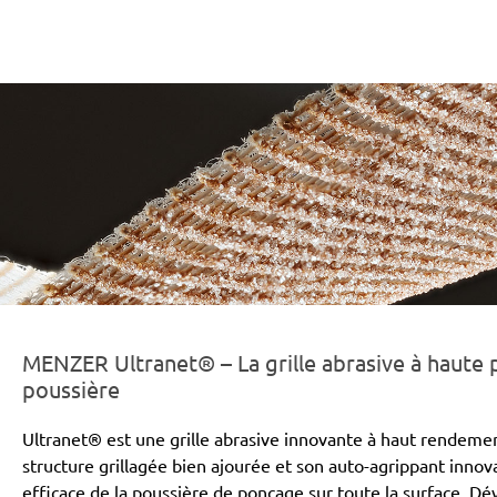
r-line-und-logo_ultranet_186x66px.png
MENZER Ultranet® – La grille abrasive à haute
poussière
Ultranet® est une grille abrasive innovante à haut rendeme
structure grillagée bien ajourée et son auto-agrippant inno
efficace de la poussière de ponçage sur toute la surface. Dé