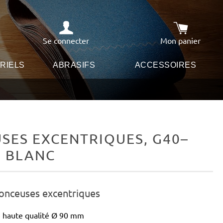
Se connecter
Mon panier
Le panier co
RIELS
ABRASIFS
ACCESSOIRES
SES EXCENTRIQUES, G40–
R BLANC
ponceuses excentriques
 haute qualité Ø 90 mm