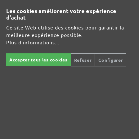
Les cookies améliorent votre expérience
RESSOURCES DE SÉCURITÉ ET DE
d'achat
PRODUITS
Ce site Web utilise des cookies pour garantir la
meilleure expérience possible.
Informations du fabricant :
Plus d'informations...
MENZER GmbH
Celsiusstraße 20
Accepter tous les cookies
Refuser
Configurer
04420 Markranstädt
DE
info@menzer-tools.com
Responsable pour l'UE :
MENZER GmbH
Celsiusstraße 20
04420 Markranstädt
DE