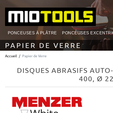
echerche
Passer à la navigation principale
PONCEUSES À PLÂTRE
PONCEUSES EXCENTR
PAPIER DE VERRE
Accueil
Papier de Verre
DISQUES ABRASIFS AUTO
400, Ø 
Ignorer la galerie d'images