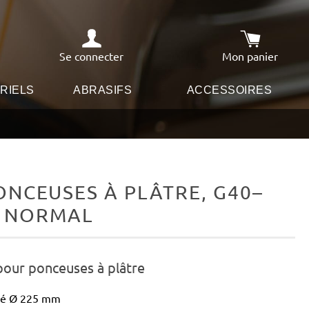
Se connecter
Mon panier
Le panier co
RIELS
ABRASIFS
ACCESSOIRES
NCEUSES À PLÂTRE, G40–
N NORMAL
pour ponceuses à plâtre
ité Ø 225 mm