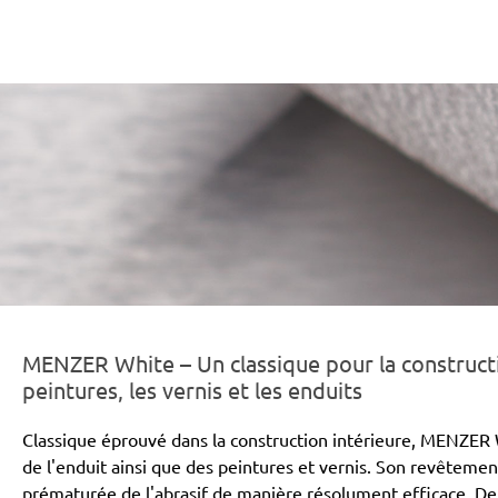
er-line-und-logo_white_186x66px.png
MENZER White – Un classique pour la constructi
peintures, les vernis et les enduits
Classique éprouvé dans la construction intérieure, MENZER 
de l'enduit ainsi que des peintures et vernis. Son revêtem
prématurée de l'abrasif de manière résolument efficace. De