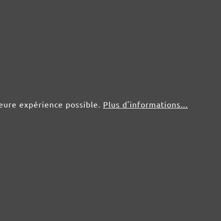
5 pce.
2,58 €
25 pce.
1,38 €
5 pce.
2,58 €
leure expérience possible.
Plus d'informations...
25 pce.
1,38 €
5 pce.
2,58 €
25 pce.
1,38 €