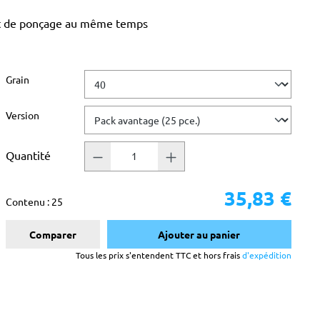
tat de ponçage au même temps
Sélectionnez
Grain
Sélectionnez
Version
Quantité
35,83 €
Contenu :
25
Comparer
Ajouter au panier
Tous les prix s'entendent TTC et hors frais
d'expédition