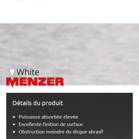
/marketing/parallax/menzer/parallax_logos/miotools_menz
Détails du produit
Puissance absorbée élevée
Excellente finition de surface
Obstruction moindre du disque abrasif