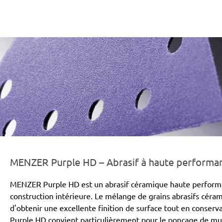
er-line-und-logo_purple_hd_186x66px.png
MENZER Purple HD – Abrasif à haute performanc
MENZER Purple HD est un abrasif céramique haute performa
construction intérieure. Le mélange de grains abrasifs cér
d'obtenir une excellente finition de surface tout en conse
Purple HD convient particulièrement pour le ponçage de mur