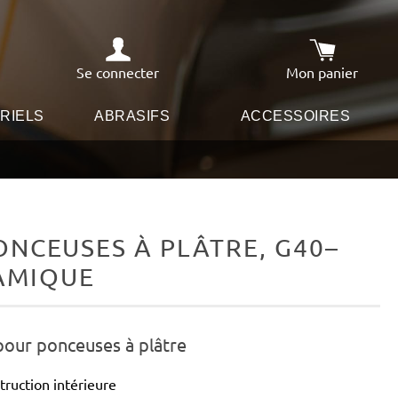
Se connecter
Mon panier
Le panier co
RIELS
ABRASIFS
ACCESSOIRES
NCEUSES À PLÂTRE, G40–
RAMIQUE
pour ponceuses à plâtre
truction intérieure