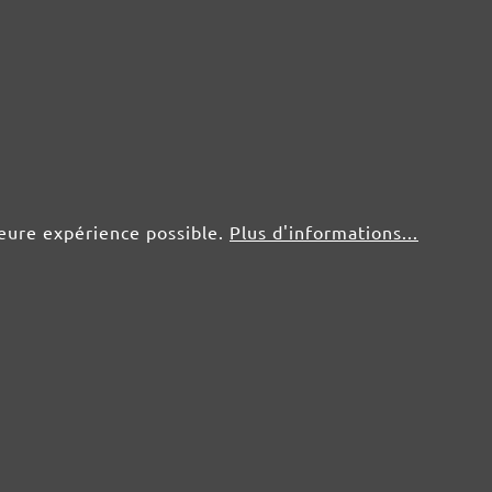
5 pce.
3,50 €
25 pce.
1,79 €
5 pce.
3,50 €
leure expérience possible.
Plus d'informations...
25 pce.
1,79 €
5 pce.
3,50 €
25 pce.
1,79 €