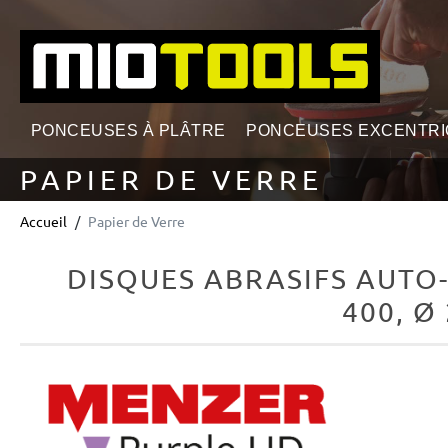
echerche
Passer à la navigation principale
PONCEUSES À PLÂTRE
PONCEUSES EXCENTR
PAPIER DE VERRE
Accueil
Papier de Verre
DISQUES ABRASIFS AUTO
400, Ø
Ignorer la galerie d'images