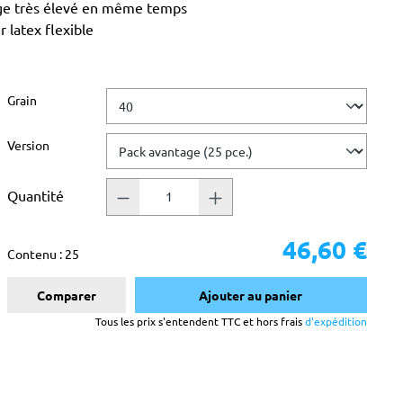
age très élevé en même temps
 latex flexible
Sélectionnez
Grain
Sélectionnez
Version
Quantité
46,60 €
Contenu :
25
Comparer
Ajouter au panier
Tous les prix s'entendent TTC et hors frais
d'expédition