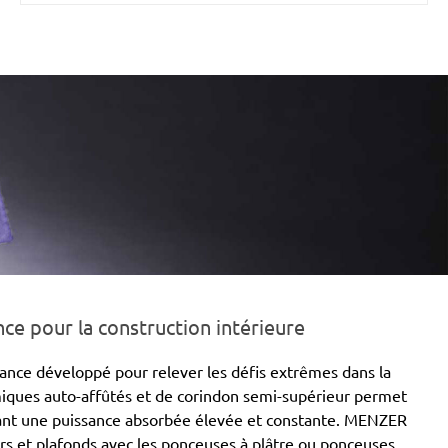
e pour la construction intérieure
nce développé pour relever les défis extrêmes dans la
amiques auto-affûtés et de corindon semi-supérieur permet
rvant une puissance absorbée élevée et constante. MENZER
s et plafonds avec les ponceuses à plâtre ou ponceuses