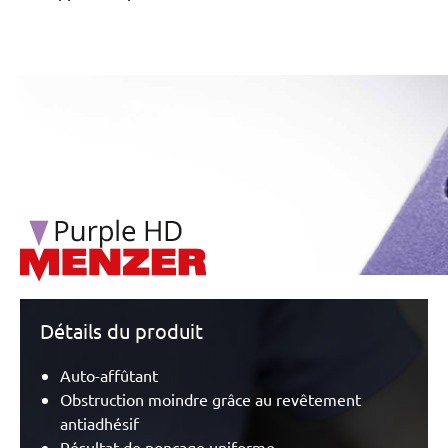
/marketing/parallax/menzer/parallax_logos/miotools_menz
Détails du produit
Auto-affûtant
Obstruction moindre grâce au revêtement
antiadhésif
Résultat de ponçage uniforme