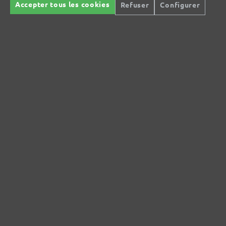
Accepter tous les cookies
Refuser
Configurer
Paiement 100% securise
Livraison à prix avantageux
Livraison rapide
Retour de marchandise
gratuit