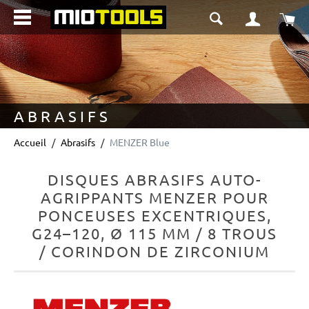
tenu principal
Le 
ABRASIFS
Accueil
Abrasifs
MENZER Blue
DISQUES ABRASIFS AUTO-
AGRIPPANTS MENZER POUR
PONCEUSES EXCENTRIQUES,
G24–120, Ø 115 MM / 8 TROUS
/ CORINDON DE ZIRCONIUM
Ignorer la galerie d'images