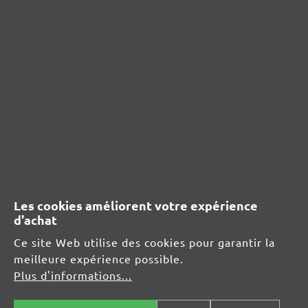
Informations du fabricant :
MENZER GmbH
Celsiusstraße 20
04420 Markranstädt
DE
info@menzer-tools.com
Responsable pour l'UE :
MENZER GmbH
Les cookies améliorent votre expérience
Celsiusstraße 20
d'achat
04420 Markranstädt
DE
Ce site Web utilise des cookies pour garantir la
meilleure expérience possible.
info@menzer-tools.com
Plus d'informations...
Sécurité des produits :