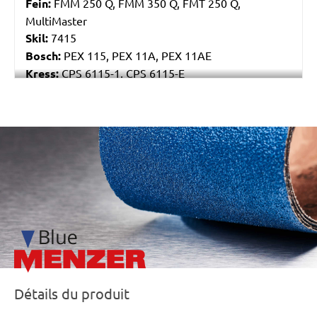
Fein:
FMM 250 Q, FMM 350 Q, FMT 250 Q,
MultiMaster
Skil:
7415
Bosch:
PEX 115, PEX 11A, PEX 11AE
Kress:
CPS 6115-1, CPS 6115-E
Stayer:
LRT 115
Einhell:
EX 115
Peugeot:
PAE 115
/marketing/parallax/menzer/parallax_logos/miotools_menz
Détails du produit