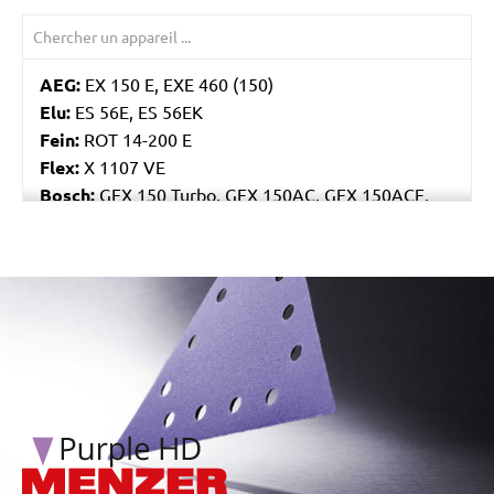
AEG:
EX 150 E, EXE 460 (150)
Elu:
ES 56E, ES 56EK
Fein:
ROT 14-200 E
Flex:
X 1107 VE
Bosch:
GEX 150 Turbo, GEX 150AC, GEX 150ACE,
GEX 150AE, PEX 15AE, PEX 420AE
Hilti:
WFE 150, WFE 380, WFE 450-E
Kress:
900 HEX/2, 900 MPS
/marketing/parallax/menzer/parallax_logos/miotools_menz
Dewalt:
D26410, DW443
Mafell:
UT 150 E, UX 150 E
Makita:
BO6030, BO6040J
MENZER:
ETS 150
Metabo:
SXE 425 XL, SXE 450 Duo, SXE 450
TurboTec
Stayer:
LRT 150, RO 150 E