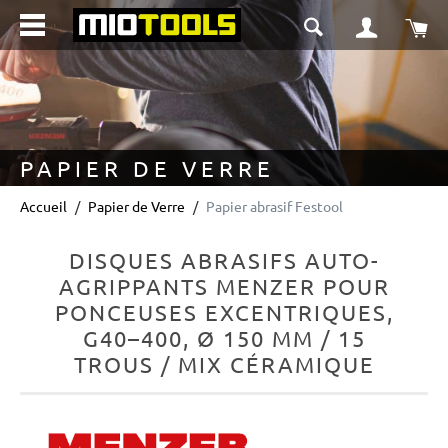
tenu principal
Le 
PAPIER DE VERRE
Accueil
Papier de Verre
Papier abrasif Festool
DISQUES ABRASIFS AUTO-
AGRIPPANTS MENZER POUR
PONCEUSES EXCENTRIQUES,
G40–400, Ø 150 MM / 15
TROUS / MIX CÉRAMIQUE
Ignorer la galerie d'images