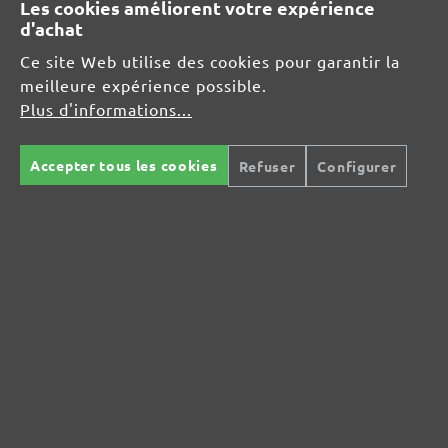
Les cookies améliorent votre expérience
d'achat
MENZER GmbH
Ce site Web utilise des cookies pour garantir la
Celsiusstraße 20
meilleure expérience possible.
04420 Markranstädt
Plus d'informations...
DE
info@menzer-tools.com
Accepter tous les cookies
Refuser
Configurer
Sécurité des produits :