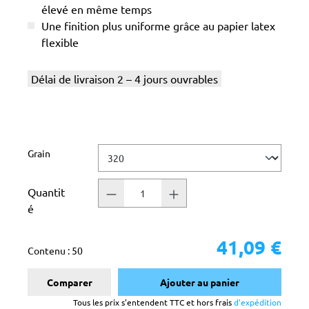
élevé en même temps
Une finition plus uniforme grâce au papier latex
flexible
Délai de livraison 2 – 4 jours ouvrables
Sélectionnez
Grain
Quantit
é
41,09 €
Contenu :
50
Comparer
Ajouter au panier
Tous les prix s'entendent TTC et hors frais
d'expédition