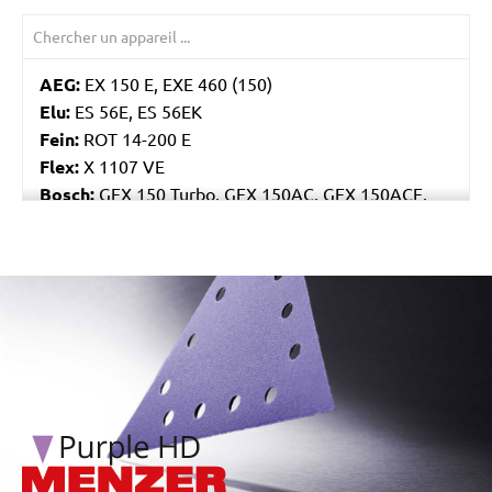
AEG:
EX 150 E, EXE 460 (150)
Elu:
ES 56E, ES 56EK
Fein:
ROT 14-200 E
Flex:
X 1107 VE
Bosch:
GEX 150 Turbo, GEX 150AC, GEX 150ACE,
GEX 150AE, PEX 15AE, PEX 420AE
Hilti:
WFE 150, WFE 380, WFE 450-E
Kress:
900 HEX/2, 900 MPS
/marketing/parallax/menzer/parallax_logos/miotools_menz
Dewalt:
D26410, DW443
Mafell:
UT 150 E, UX 150 E
Makita:
BO6030, BO6040J
MENZER:
ETS 150
Metabo:
SXE 425 XL, SXE 450 Duo, SXE 450
TurboTec
Stayer:
LRT 150, RO 150 E