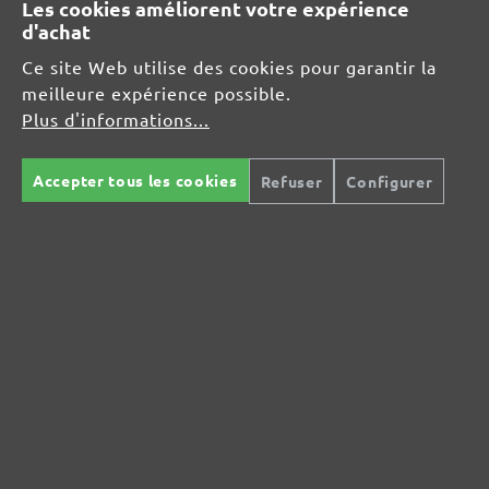
Les cookies améliorent votre expérience
d'achat
MENZER GmbH
Ce site Web utilise des cookies pour garantir la
Celsiusstraße 20
meilleure expérience possible.
04420 Markranstädt
Plus d'informations...
DE
info@menzer-tools.com
Accepter tous les cookies
Refuser
Configurer
Sécurité des produits :