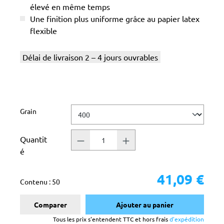
élevé en même temps
Une finition plus uniforme grâce au papier latex
flexible
Délai de livraison 2 – 4 jours ouvrables
Sélectionnez
Grain
Quantit
é
41,09 €
Contenu :
50
Comparer
Ajouter au panier
Tous les prix s'entendent TTC et hors frais
d'expédition