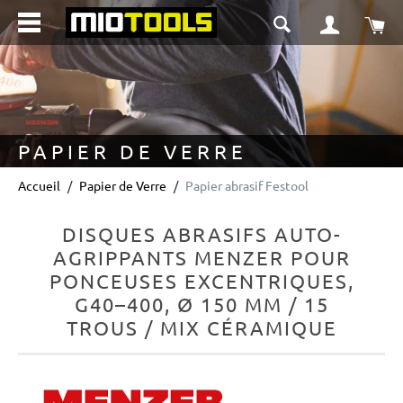
tenu principal
Le 
PAPIER DE VERRE
Accueil
Papier de Verre
Papier abrasif Festool
DISQUES ABRASIFS AUTO-
AGRIPPANTS MENZER POUR
PONCEUSES EXCENTRIQUES,
G40–400, Ø 150 MM / 15
TROUS / MIX CÉRAMIQUE
Ignorer la galerie d'images