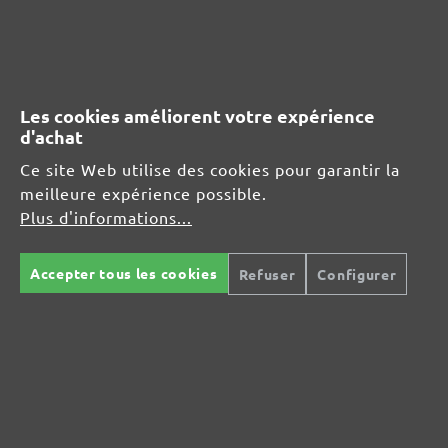
04420 Markranstädt
DE
info@menzer-tools.com
Les cookies améliorent votre expérience
d'achat
Responsable pour l'UE :
Ce site Web utilise des cookies pour garantir la
MENZER GmbH
meilleure expérience possible.
Celsiusstraße 20
Plus d'informations...
04420 Markranstädt
DE
Accepter tous les cookies
Refuser
Configurer
info@menzer-tools.com
Sécurité des produits :