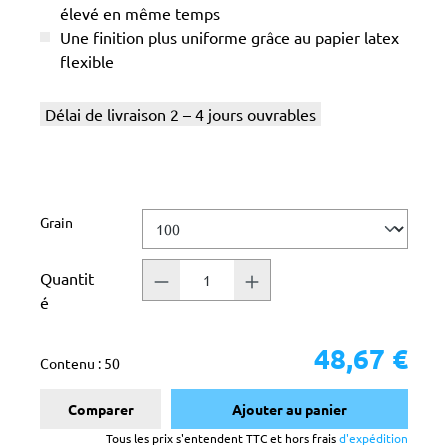
élevé en même temps
Une finition plus uniforme grâce au papier latex
flexible
Délai de livraison 2 – 4 jours ouvrables
Sélectionnez
Grain
Quantit
é
48,67 €
Contenu :
50
Comparer
Ajouter au panier
Tous les prix s'entendent TTC et hors frais
d'expédition