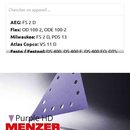
AEG:
FS 2 D
Flex:
OD 100-2, ODE 100-2
Milwaukee:
FS 2 D, PDS 13
Atlas Copco:
VS 11 D
Festo / Festool:
DS 400, DS 400 E, DS 400 EQ, DTS
400
/marketing/parallax/menzer/parallax_logos/miotools_menz