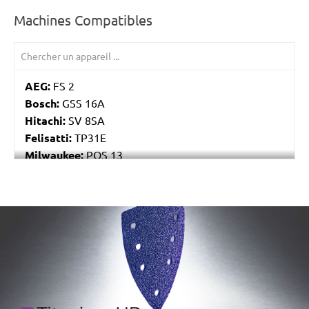
Machines Compatibles
AEG:
FS 2
Bosch:
GSS 16A
Hitachi:
SV 8SA
Felisatti:
TP31E
Milwaukee:
POS 13
Black & Decker:
P63-01
Festo / Festool:
RS 4, RS 4 E, RS 4 E-STF, RS 400
EQ, RS 400 EQ-Plus, RS 400 Q, RS 400 Q-Plus, RS 4-
/marketing/parallax/menzer/parallax_logos/miotools_menz
STF