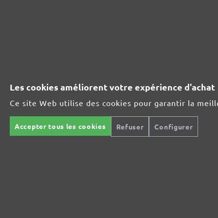
ASSORTIMENT D'ABRASIFS MENZER:
Idéal pour les matières minérales
Les cookies améliorent votre expérience d'achat
Ce site Web utilise des cookies pour garantir la meil
Parfait pour le traitement du métal ou du bois
Accepter tous les cookies
Refuser
Configurer
Ultra-puissance pour des supports exigeants
Pour le polissage intermédiaire et fin