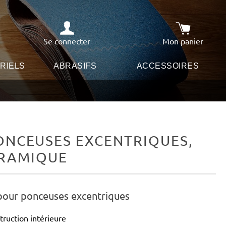
Se connecter
Mon panier
Le panier co
RIELS
ABRASIFS
ACCESSOIRES
ONCEUSES EXCENTRIQUES,
CÉRAMIQUE
 pour ponceuses excentriques
truction intérieure