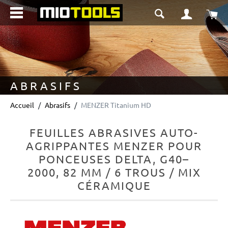
tenu principal
Le 
ABRASIFS
Accueil
Abrasifs
MENZER Titanium HD
FEUILLES ABRASIVES AUTO-
AGRIPPANTES MENZER POUR
PONCEUSES DELTA, G40–
2000, 82 MM / 6 TROUS / MIX
CÉRAMIQUE
Ignorer la galerie d'images