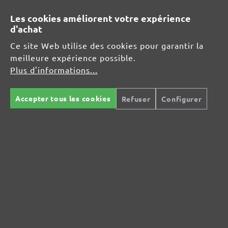
MENZER GmbH
Les cookies améliorent votre expérience
Celsiusstraße 20
d'achat
04420 Markranstädt
DE
Ce site Web utilise des cookies pour garantir la
meilleure expérience possible.
info@menzer-tools.com
Plus d'informations...
Responsable pour l'UE :
Accepter tous les cookies
Refuser
Configurer
MENZER GmbH
Celsiusstraße 20
04420 Markranstädt
DE
info@menzer-tools.com
Sécurité des produits :