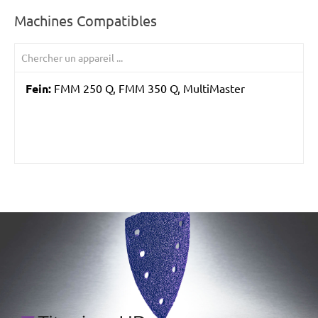
Machines Compatibles
Fein:
FMM 250 Q, FMM 350 Q, MultiMaster
/marketing/parallax/menzer/parallax_logos/miotools_menz