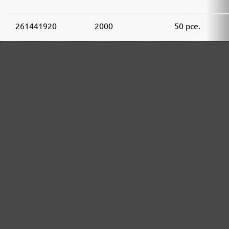
261441920
2000
50 pce.
ASSORTIMENT D'ABRASIFS MENZER:
Idéal pour les matières minérales
Parfait pour le traitement du métal ou du bois
Ultra-puissance pour des supports exigeants