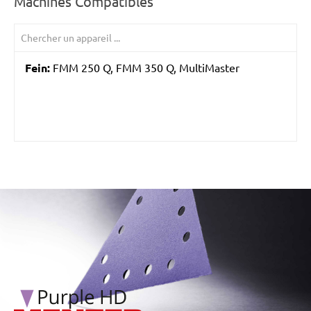
Machines Compatibles
Fein:
FMM 250 Q, FMM 350 Q, MultiMaster
/marketing/parallax/menzer/parallax_logos/miotools_menz