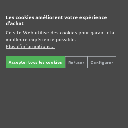
info@menzer-tools.com
Les cookies améliorent votre expérience
Responsable pour l'UE :
d'achat
MENZER GmbH
Ce site Web utilise des cookies pour garantir la
Celsiusstraße 20
meilleure expérience possible.
04420 Markranstädt
Plus d'informations...
DE
Accepter tous les cookies
Refuser
Configurer
info@menzer-tools.com
Sécurité des produits :